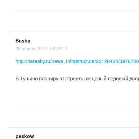
Sasha
28 апреля 2012, 02:24:11
http://riarealty.ru/news_infrastructure/20120424/397672
В Тушино планируют строить аж целый ледовый дво
peskow