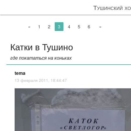
Тушинский х
«
1
2
3
4
5
6
»
Катки в Тушино
где покататься на коньках
tema
13 февраля 2011, 18:44:47