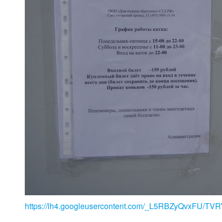
https://lh4.googleusercontent.com/_L5RBZyQvxFU/