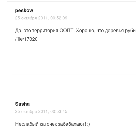
peskow
25 октября 2011, 00:52:09
Да, это территория ООПТ. Хорошо, что деревья рубит
/file/17320
Sasha
25 октября 2011, 00:53:45
Неслабый каточек забабахают! :)