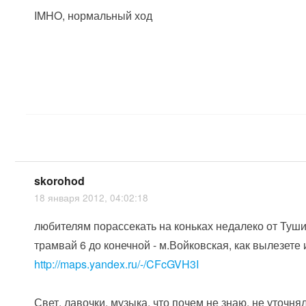
IMHO, нормальный ход
skorohod
18 января 2012, 04:02:18
любителям порассекать на коньках недалеко от Тушин
трамвай 6 до конечной - м.Войковская, как вылезете 
http://maps.yandex.ru/-/CFcGVH3I
Свет, лавочки, музыка. что почем не знаю, не уточнял