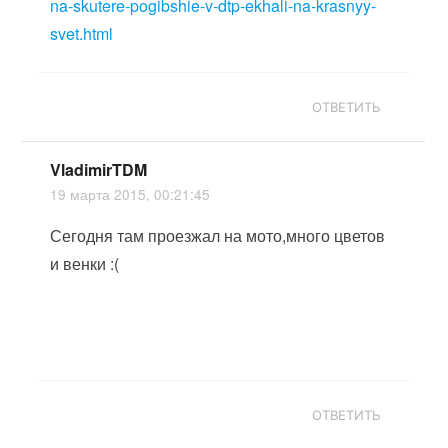
na-skutere-pogibshie-v-dtp-ekhali-na-krasnyy-
svet.html
ОТВЕТИТЬ
VladimirTDM
19 марта 2015, 00:21:45
Сегодня там проезжал на мото,много цветов
и венки :(
ОТВЕТИТЬ