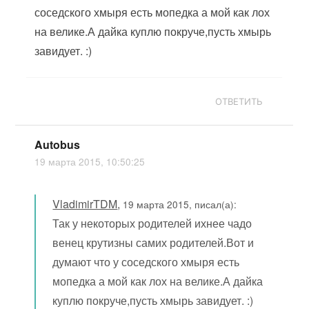
соседского хмыря есть мопедка а мой как лох
на велике.А дайка куплю покруче,пусть хмырь
завидует. :)
ОТВЕТИТЬ
Autobus
19 марта 2015, 10:50:25
VladimirTDM
,
19 марта 2015, писал(а):
Так у некоторых родителей ихнее чадо
венец крутизны самих родителей.Вот и
думают что у соседского хмыря есть
мопедка а мой как лох на велике.А дайка
куплю покруче,пусть хмырь завидует. :)