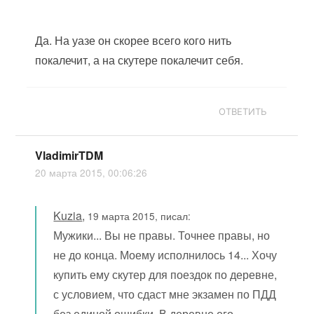
Да. На уазе он скорее всего кого нить
покалечит, а на скутере покалечит себя.
ОТВЕТИТЬ
VladimirTDM
20 марта 2015, 00:06:26
Kuzia
,
19 марта 2015, писал:
Мужики... Вы не правы. Точнее правы, но
не до конца. Моему исполнилось 14... Хочу
купить ему скутер для поездок по деревне,
с условием, что сдаст мне экзамен по ПДД
без единой ошибки. В деревне его