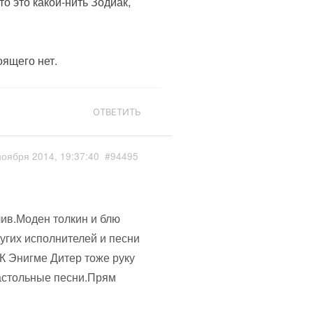
то это какой-нить Зодиак,
оящего нет.
ОТВЕТИТЬ
ноября 2014, 19:37:40
#94495
ив.Моден толкин и блю
угих исполнителей и песни
К Энигме Дитер тоже руку
застольные песни.Прям