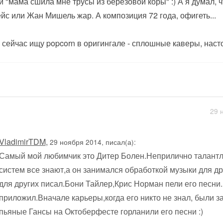
и "мама сшила мне трусы из берёзовой коры" :) А я думал, ч
йс или Жан Мишель жар. А композиция 72 года, офигеть...
, сейчас ищу popcorn в оригингале - сплошные каверы, наст
29 
VladimirTDM
,
29 ноября 2014, писал(а):
Самый мой любимчик это Дитер Болен.Неприлично талантл
систем все знают,а он занимался обработкой музыки для др
для других писал.Бони Тайлер,Крис Норман пели его песни.
приложил.Вначале карьеры,когда его никто не знал, были 
пьяные Гансы на Октоберфесте горланили его песни :)