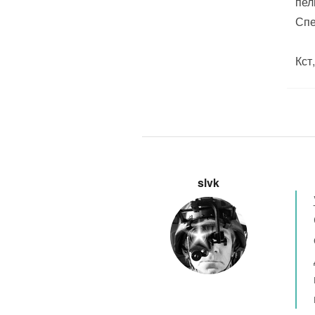
пел
Спе
Кст
slvk