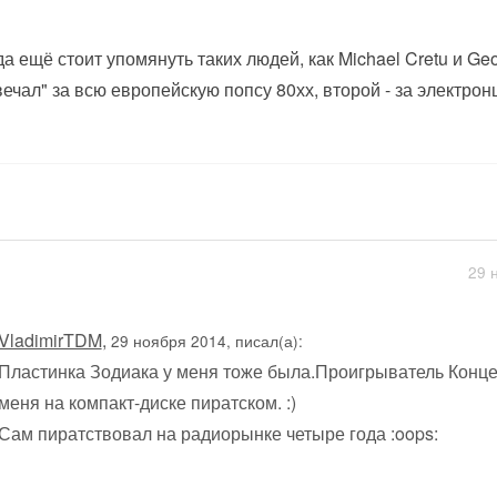
да ещё стоит упомянуть таких людей, как Michael Cretu и Ge
вечал" за всю европейскую попсу 80хх, второй - за электронщ
29 
VladimirTDM
,
29 ноября 2014, писал(а):
Пластинка Зодиака у меня тоже была.Проигрыватель Конце
меня на компакт-диске пиратском. :)
Сам пиратствовал на радиорынке четыре года :oops: