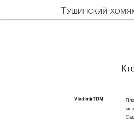
Тушинский хомя
Кт
VladimirTDM
Пла
мен
Сам