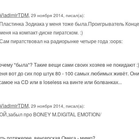
VladimirTDM
,
29 ноября 2014, писал(а):
Пластинка Зодиака у меня тоже была.Проигрыватель Конце
меня на компакт-диске пиратском. :)
Сам пиратствовал на радиорынке четыре года :oops:
очему "была"? Такие вещи сами своих хозяев не покидают :
еня вот до сих пор штук 80 - 100 самых любимых живёт. Он
самое на CD или в loseless на винте или болванках...
VladimirTDM
,
29 ноября 2014, писал(а):
ОЙ,забыл про BONEY M.DIGITAL EMOTION/
уть потяжелее, венгерская Омега - мимо?