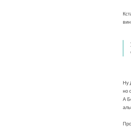
Кст
вин
Ну 
но 
А Б
аль
Про