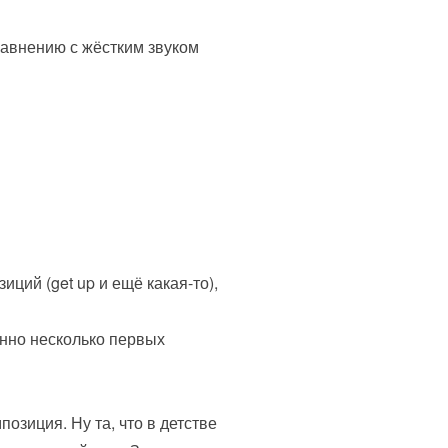
сравнению с жёстким звуком
ций (get up и ещё какая-то),
енно несколько первых
озиция. Ну та, что в детстве