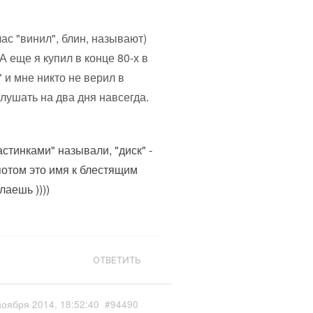
час "винил", блин, называют)
 еще я купил в конце 80-х в
 и мне никто не верил в
слушать на два дня навсегда.
стинками" называли, "диск" -
 потом это имя к блестящим
лаешь ))))
ОТВЕТИТЬ
ноября 2014, 18:52:40
#94490