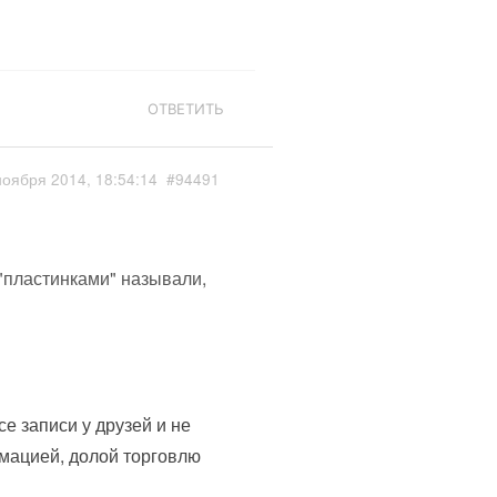
ОТВЕТИТЬ
ноября 2014, 18:54:14
#94491
 "пластинками" называли,
е записи у друзей и не
мацией, долой торговлю