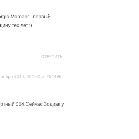
orgio Moroder - первый
ину тех лет :)
ОТВЕТИТЬ
ноября 2014, 20:10:55
#94496
ртный 304.Сейчас Зодиак у