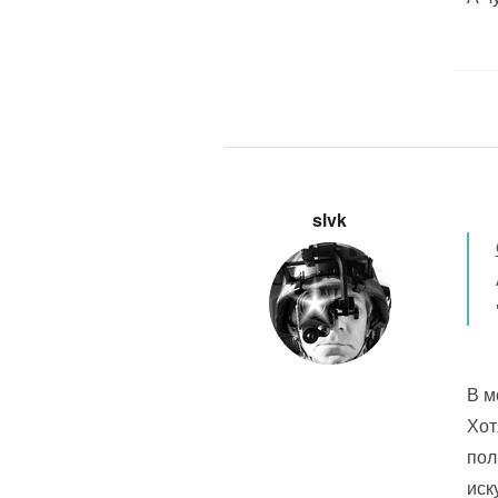
slvk
В м
Хот
пол
иск