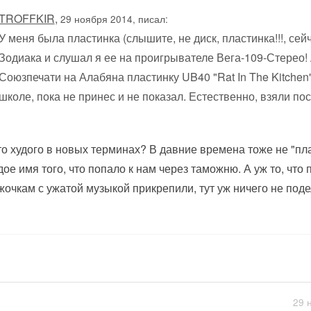
TROFFKIR
,
29 ноября 2014, писал:
У меня была пластинка (слышите, не диск, пластинка!!!, сей
Зодиака и слушал я ее на проигрывателе Вега-109-Стерео! А
Союзпечати на Алабяна пластинку UB40 "Rat In The Kitchen"
школе, пока не принес и не показал. Естественно, взяли по
то худого в новых терминах? В давние времена тоже не "пла
дое имя того, что попало к нам через таможню. А уж то, что
жочкам с ужатой музыкой прикрепили, тут уж ничего не поде
29 