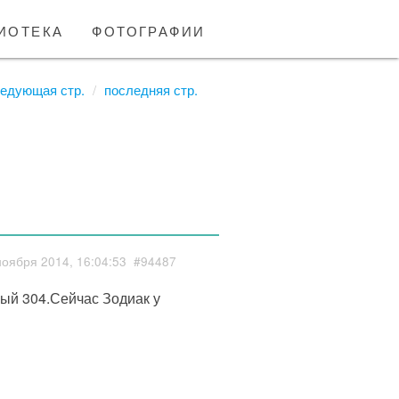
иотека
фотографии
едующая стр.
последняя стр.
ноября 2014, 16:04:53
#94487
ый 304.Сейчас Зодиак у