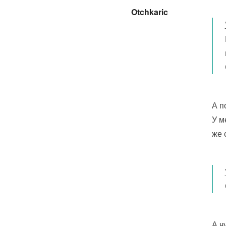
Otchkaric
А п
У м
же 
А ч