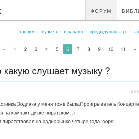
к
форум
библ
форум
музыка
в начало
предыдущая стр.
сл
«
1
2
3
4
5
6
7
8
9
10
11
»
о какую слушает музыку ?
29 
стинка Зодиака у меня тоже была.Проигрыватель Концертн
я на компакт-диске пиратском. :)
 пиратствовал на радиорынке четыре года :oops: