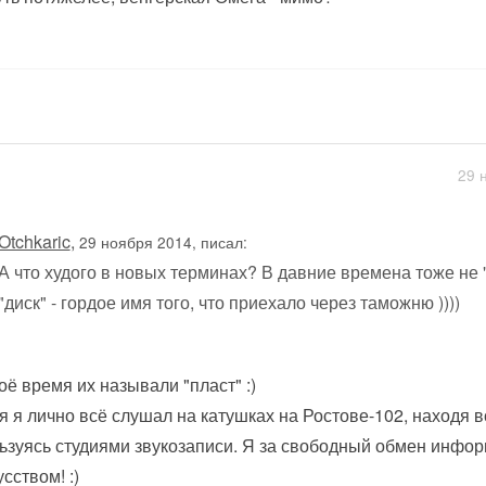
29 
Otchkaric
,
29 ноября 2014, писал:
А что худого в новых терминах? В давние времена тоже не
"диск" - гордое имя того, что приехало через таможню ))))
оё время их называли "пласт" :)
я я лично всё слушал на катушках на Ростове-102, находя вс
ьзуясь студиями звукозаписи. Я за свободный обмен инфор
усством! :)