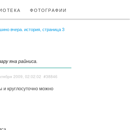
иотека
фотографии
шино вчера. история, страница 3
ару яна райниса.
ктября 2009, 02:02:02
#38846
ы и круглосуточно можно
са.