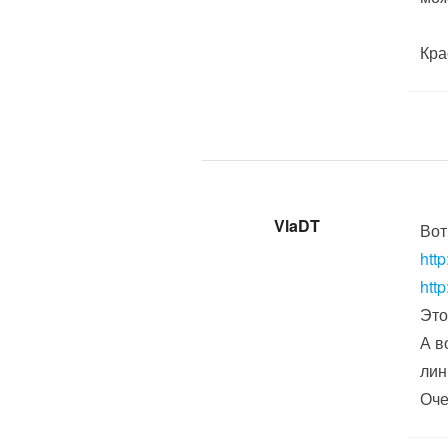
Кра
VlaDT
Вот
http
htt
Это
А в
лин
Оче