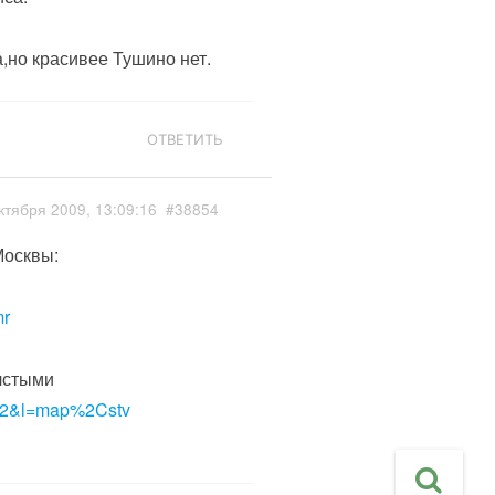
,но красивее Тушино нет.
ОТВЕТИТЬ
ктября 2009, 13:09:16
#38854
Москвы:
mr
лстыми
=12&l=map%2Cstv