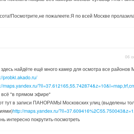
сота!Посмотрите,не пожалеете.Я по всей Москве пролазила
06 о
 здесь найдёте ещё много камер для осмотра все районов 
://probki.akado.ru/
p://maps.yandex.ru/?ll=37.612165,55.742874&z=10&l=map,trf,c
 всё "в прямом эфире"
от тут в записи ПАНОРАМЫ Московских улиц (выделены то
иями)
http://maps.yandex.ru/?ll=37.609416%2C55.750043&z
нь интересно покрутить-посмотреть