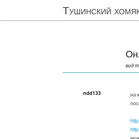
Тушинский хомя
Он
вид т
ndd133
на 
пос
http
http
мож