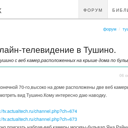
к
форум
библ
форум
ту
лайн-телевидение в Тушино.
ушино с веб камер,расположенных на крыше дома по бульв
06 о
конечной 70-го,высоко на доме расположены две веб камер
мотреть вид Тушино.Кому интересно даю наводку.
://tv.actualtech.ru/channel.php?ch=674
://tv.actualtech.ru/channel.php?ch=673
но поискать набрав-веб камеры москвы-бульвар Яна Райни