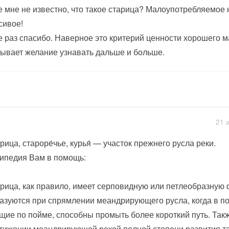
 мне не известно, что такое старица? Малоупотребляемое 
сивое!
 раз спасибо. Наверное это критерий ценности хорошего ма
ывает желание узнавать дальше и больше.
21 
́рица, староре́чье, курья́ — участок прежнего русла реки.
ипедия Вам в помощь:
рица, как правило, имеет серповидную или петлеобразную
азуются при спрямлении меандрирующего русла, когда в п
щие по пойме, способны промыть более короткий путь. Так
тижении меандрирующей рекой полной степени развития та