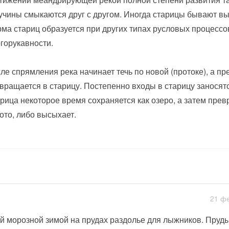
учины смыкаются друг с другом. Иногда старицы бывают в
ма стариц образуется при других типах русловых процессо
горукавности.
ле спрямления река начинает течь по новой (протоке), а пр
вращается в старицу. Постепенно входы в старицу заносятс
рица некоторое время сохраняется как озеро, а затем прев
ото, либо высыхает.
21 фе
й морозной зимой на прудах раздолье для лыжников. Пруды 