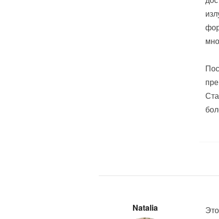
изл
фор
мно
Пос
пре
Ста
бол
Natalia
Это