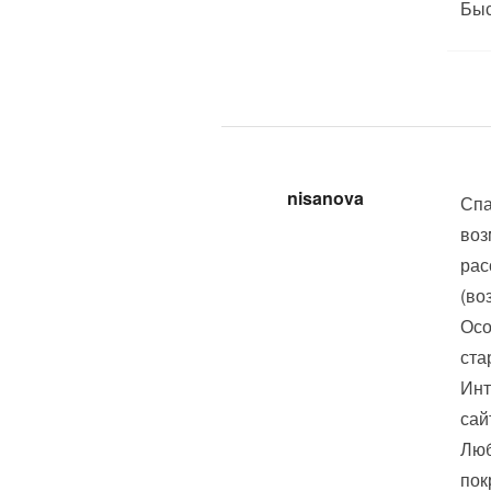
Быс
nisanova
Спа
воз
рас
(во
Осо
ста
Инт
сай
Люб
пок