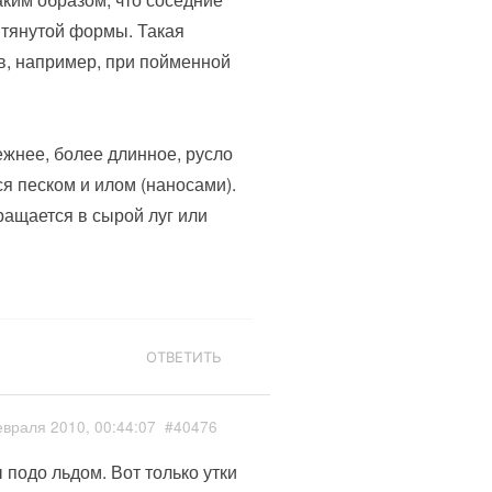
ытянутой формы. Такая
в, например, при пойменной
ежнее, более длинное, русло
я песком и илом (наносами).
ращается в сырой луг или
ОТВЕТИТЬ
враля 2010, 00:44:07
#40476
подо льдом. Вот только утки