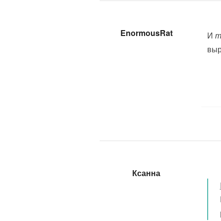
EnormousRat
И
т
выр
Ксанна