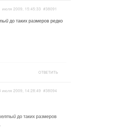
1 июля 2009, 15:45:33
#38091
лтый
до таких размеров редко
ОТВЕТИТЬ
3 июля 2009, 14:28:49
#38094
желтый
до таких размеров
.