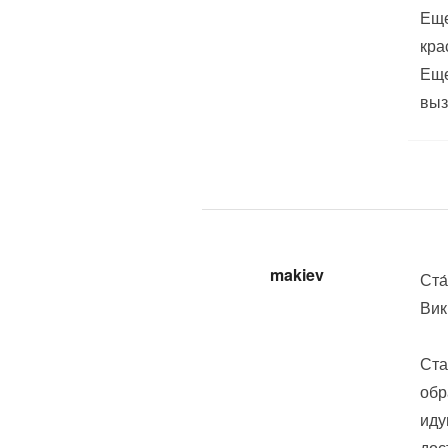
Еще
кра
Еще
выз
makiev
Ста
Вик
Ста
обр
иду
дос