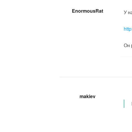
EnormousRat
У н
http
Он 
makiev