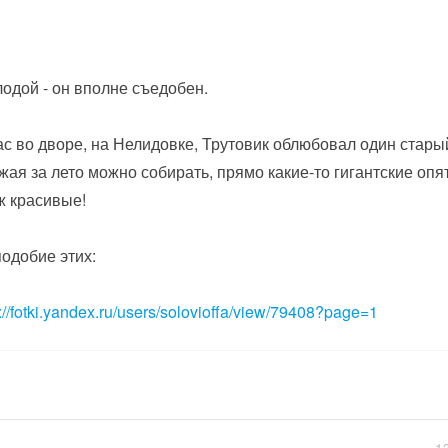
одой - он вполне съедобен.
ас во дворе, на Нелидовке, Трутовик облюбовал один старый
жая за лето можно собирать, прямо какие-то гигантские опят
ж красивые!
одобие этих:
p://fotki.yandex.ru/users/solovioffa/view/79408?page=1