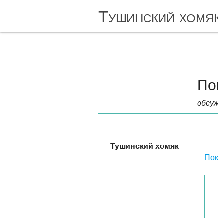
Тушинский хомя
По
обсуж
Тушинский хомяк
Пок