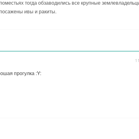
поместьях тогда обзаводились все крупные землевладельцы
посажены ивы и ракиты.
1
ошая прогулка :Y: