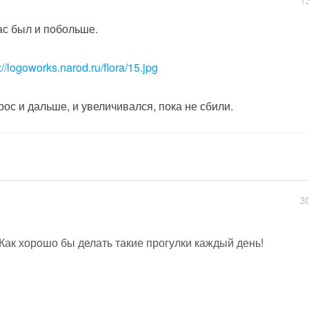
1
ас был и побольше.
://logoworks.narod.ru/flora/15.jpg
рос и дальше, и увеличивался, пока не сбили.
3
Как хорошо бы делать такие прогулки каждый день!