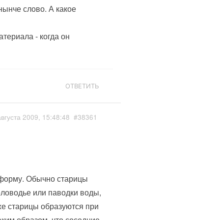
нынче слово. А какое
териала - когда он
ОТВЕТИТЬ
августа 2009, 15:48:48
#38361
 форму. Обычно старицы
оловодье или паводки воды,
же старицы образуются при
ким образом, что соседние