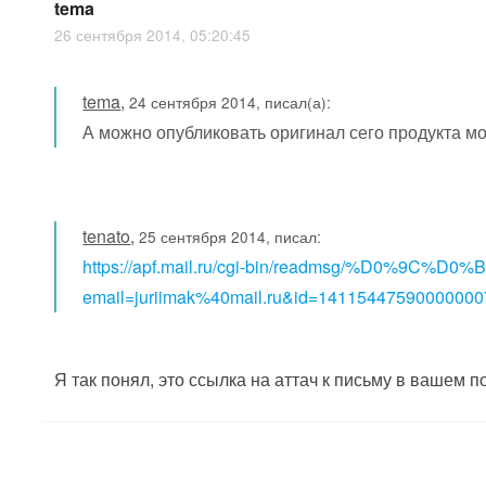
tema
26 сентября 2014, 05:20:45
tema
,
24 сентября 2014, писал(а):
А можно опубликовать оригинал сего продукта мо
tenato
,
25 сентября 2014, писал:
https://apf.mail.ru/cgi-bin/readmsg/%D0%9
email=juriimak%40mail.ru&id=141154475900
Я так понял, это ссылка на аттач к письму в вашем п