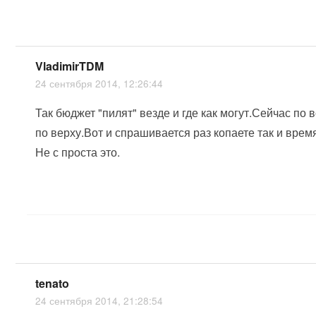
VladimirTDM
24 сентября 2014, 12:26:44
Так бюджет "пилят" везде и где как могут.Сейчас п
по верху.Вот и спрашивается раз копаете так и вре
Не с проста это.
tenato
24 сентября 2014, 21:28:54