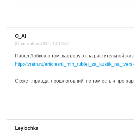
O_Al
23 сентября 2014, 12:14:27
Павел Лобков о том, как воруют на растительной жи
http://tvrain.ru/articles/8_mln_rublej_za_kustik_na_tv
Сюжет ,правда, прошлогодний, но там есть и про па
Leylochka