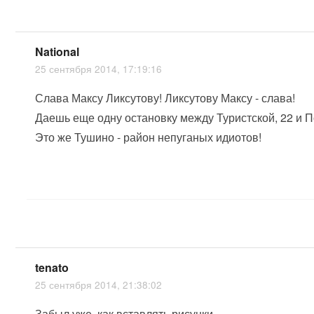
National
25 сентября 2014, 17:19:16
Слава Максу Ликсутову! Ликсутову Максу - слава!
Даешь еще одну остановку между Туристской, 22 и П
Это же Тушино - район непуганых идиотов!
tenato
25 сентября 2014, 21:38:02
Забыл уже, как вставлять рисунки