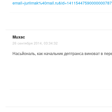
email=juriimak%40mail.ru&id=141154475900000
Muxac
26 сентября 2014, 03:34:32
Насьйональ, как начальник дептранса виноват в пе