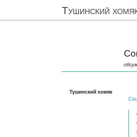
Тушинский хомя
Со
обсуж
Тушинский хомяк
Соц