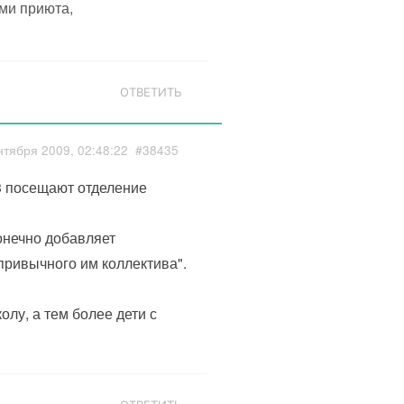
ми приюта,
ОТВЕТИТЬ
нтября 2009, 02:48:22
#38435
3 посещают отделение
онечно добавляет
привычного им коллектива".
лу, а тем более дети с