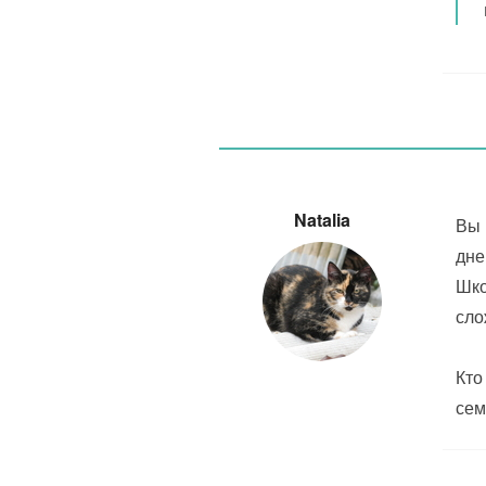
Natalia
Вы 
дне
Шко
сло
Кто
сем