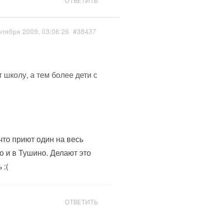
ОТВЕТИТЬ
нтября 2009, 03:06:26
#38437
 школу, а тем более дети с
 что приют один на весь
о и в Тушино. Делают это
 :(
ОТВЕТИТЬ