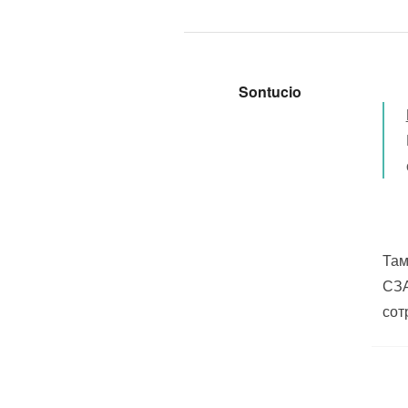
Sontucio
Там
СЗА
сот