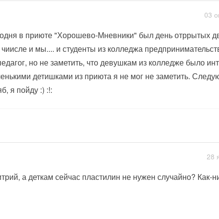
03 о
одня в приюте "Хорошево-Мневники" был день отррытых дв
 чиисле и мы.... и студенты из колледжа предпринимательст
педагог, но не заметить, что девушкам из колледже было ин
енькими детишками из приюта я не мог не заметить. Следую
б, я пойду :) :!:
28 
трий, а деткам сейчас пластилин не нужен случайно? Как-