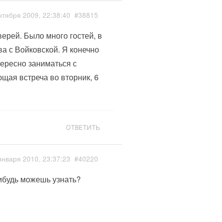
ктября 2009, 22:38:40
#38815
ерей. Было много гостей, в
ва с Войковской. Я конечно
тересно заниматься с
щая встреча во вторник, 6
ОТВЕТИТЬ
января 2010, 23:37:23
#40220
нибудь можешь узнать?