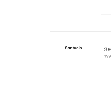
Sontucio
Я н
199