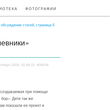
иотека
фотографии
обсуждение статей, страница 5
евники»
нтября 2009, 02:48:22
#38434
, создаваемая при помощи
бор». Дети так же
ам показали ее проект и