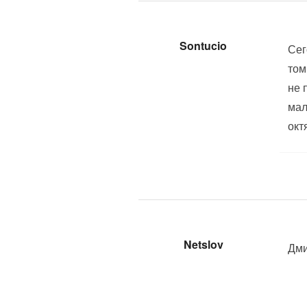
Sontucio
Сег
том
не 
мал
октя
Netslov
Дми