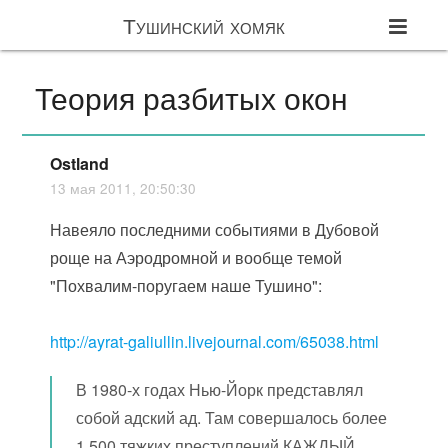
Тушинский хомяк
Теория разбитых окон
Ostland
13 мая 2011, 20:50:30
Навеяло последними событиями в Дубовой
роще на Аэродромной и вообще темой
"Похвалим-поругаем наше Тушино":
http://ayrat-galiullin.livejournal.com/65038.html
В 1980-х годах Нью-Йорк представлял
собой адский ад. Там совершалось более
1 500 тяжких преступлений КАЖДЫЙ