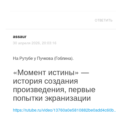
ОТВЕТИТЬ
assaur
30 апреля 2026, 20:03:16
На Рутубе у Пучкова (Гоблина).
«Момент истины» —
история создания
произведения, первые
попытки экранизации
https://rutube.ru/video/13760a0e5810882be0add4c60b..