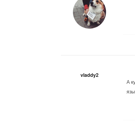
vladdy2
А к
язы