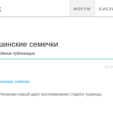
к
форум
библ
шинские семечки
дение публикации
23 а
инские семечки
Начинаю новый цикл: воспоминания старого тушинца.