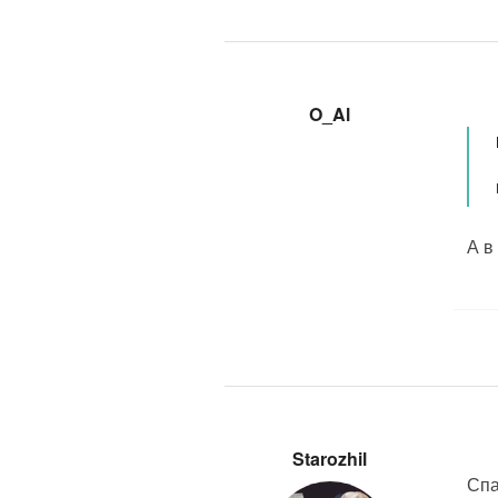
O_Al
А в
Starozhil
Спа