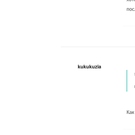
пос
kukukuzia
Как