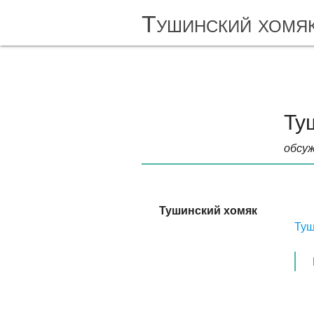
Тушинский хомя
Ту
обсуж
Тушинский хомяк
Туш