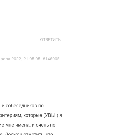
ОТВЕТИТЬ
преля 2022, 21:05:05
#146905
 и собеседников по
ритериям, которые (УВЫ!) я
е мне имена, и очень не
ю. Должен отметить, что