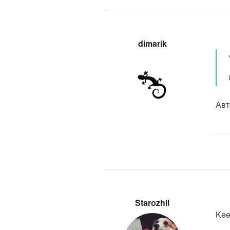
dimarik
Авт
Starozhil
Kee