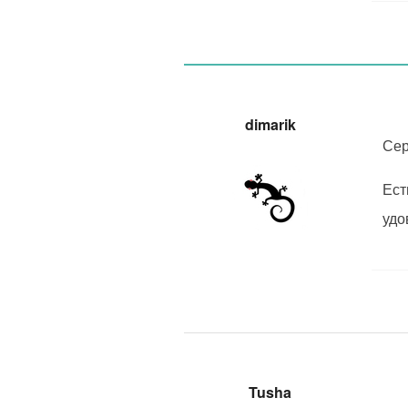
dimarik
Сер
Ест
удо
Tusha