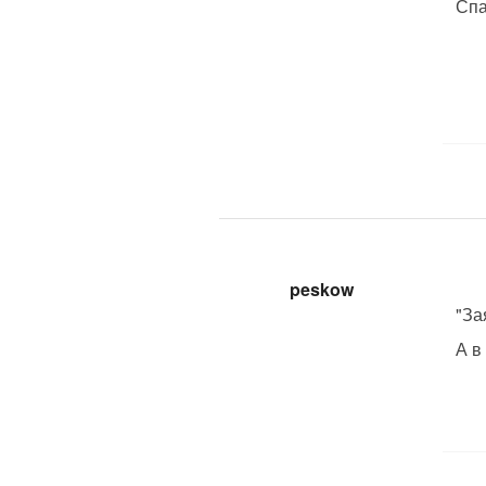
Спа
peskow
"За
А в