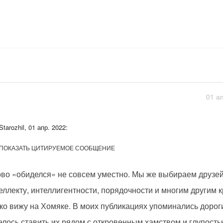
01 а
Starozhil, 01 апр. 2022:
ПОКАЗАТЬ ЦИТИРУЕМОЕ СООБЩЕНИЕ
во «обиделся» не совсем уместно. Мы же выбираем друзей
еллекту, интеллигентности, порядочности и многим другим к
ко вижу на Хомяке. В моих публикациях упоминались дороги
елось ставить их рядом с откровенным хамством и глупость