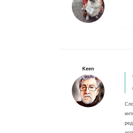
Keen
Сло
инт
ред
хот