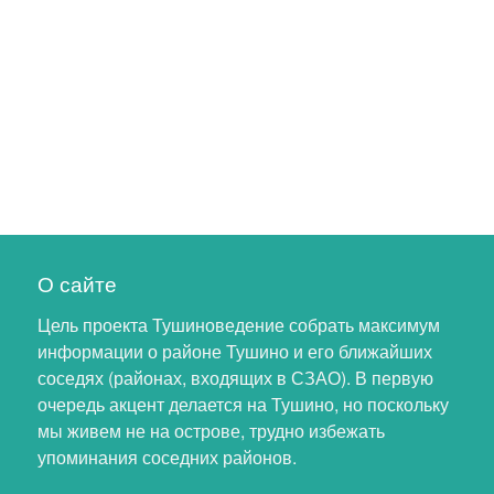
О сайте
Цель проекта Тушиноведение собрать максимум
информации о районе Тушино и его ближайших
соседях (районах, входящих в СЗАО). В первую
очередь акцент делается на Тушино, но поскольку
мы живем не на острове, трудно избежать
упоминания соседних районов.