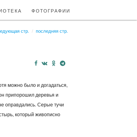
иотека
фотографии
едующая стр.
последняя стр.
отя можно было и догадаться,
 он припорошил деревья и
не оправдались. Серые тучи
стырь, который живописно