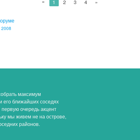
«
1
2
3
4
»
форуме
 2008
собрать максимум
и его ближайших соседях
В первую очередь акцент
ьку мы живем не на острове,
оседних районов.