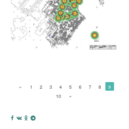
«
1
2
3
4
5
6
7
8
9
10
»