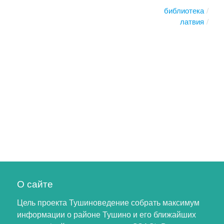
библиотека
латвия
О сайте
Цель проекта Тушиноведение собрать максимум
информации о районе Тушино и его ближайших