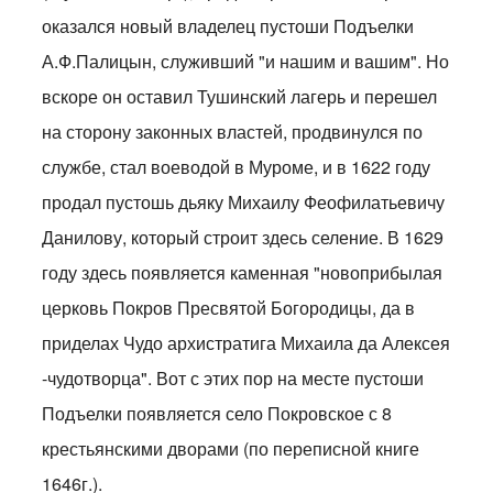
оказался новый владелец пустоши Подъелки
А.Ф.Палицын, служивший "и нашим и вашим". Но
вскоре он оставил Тушинский лагерь и перешел
на сторону законных властей, продвинулся по
службе, стал воеводой в Муроме, и в 1622 году
продал пустошь дьяку Михаилу Феофилатьевичу
Данилову, который строит здесь селение. В 1629
году здесь появляется каменная "новоприбылая
церковь Покров Пресвятой Богородицы, да в
приделах Чудо архистратига Михаила да Алексея
-чудотворца". Вот с этих пор на месте пустоши
Подъелки появляется село Покровское с 8
крестьянскими дворами (по переписной книге
1646г.).