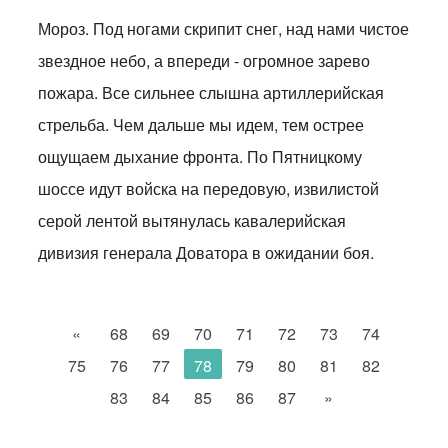
Мороз. Под ногами скрипит снег, над нами чистое
звездное небо, а впереди - огромное зарево
пожара. Все сильнее слышна артиллерийская
стрельба. Чем дальше мы идем, тем острее
ощущаем дыхание фронта. По Пятницкому
шоссе идут войска на передовую, извилистой
серой лентой вытянулась кавалерийская
дивизия генерала Доватора в ожидании боя.
«
68
69
70
71
72
73
74
75
76
77
78
79
80
81
82
83
84
85
86
87
»