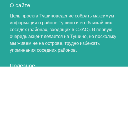
О сайте
Цель проекта Тушиноведение собрать максимум
информации о районе Тушино и его ближайших
соседях (районах, входящих в СЗАО). В первую
очередь акцент делается на Тушино, но поскольку
мы живем не на острове, трудно избежать
упоминания соседних районов.
Полезное
Личный кабинет
Обновление профиля
Как помочь проекту
Обратная связь
тушинский хомяк