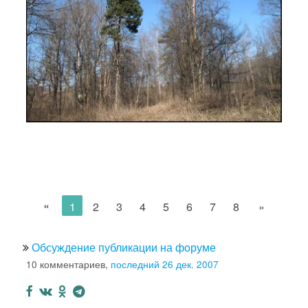
«
1
2
3
4
5
6
7
8
»
Обсуждение публикации на форуме
10 комментариев,
последний 26 дек. 2007