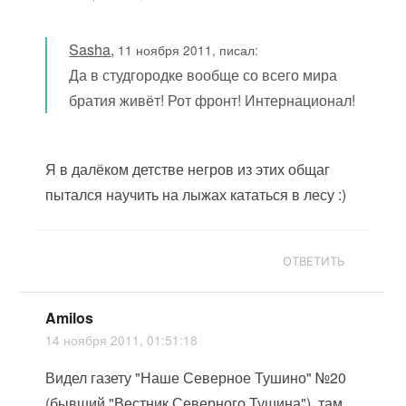
Sasha
,
11 ноября 2011, писал:
Да в студгородке вообще со всего мира
братия живёт! Рот фронт! Интернационал!
Я в далёком детстве негров из этих общаг
пытался научить на лыжах кататься в лесу :)
ОТВЕТИТЬ
Amilos
14 ноября 2011, 01:51:18
Видел газету "Наше Северное Тушино" №20
(бывший "Вестник Северного Тушина"), там