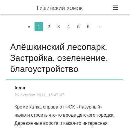
Тушинский хомяк
«
1
2
3
4
5
6
»
Алёшкинский лесопарк.
Застройка, озеленение,
благоустройство
tema
26 октября 2011, 15:47:47
Кроме катка, справа от ФОК «Лазурный»
начали строить что-то вроде детского городка.
Деревянные ворота и какая-то интересная