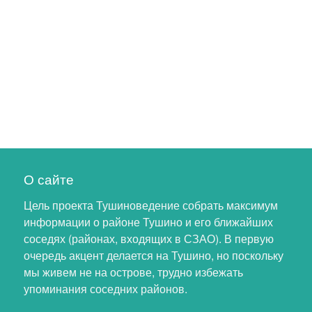
О сайте
Цель проекта Тушиноведение собрать максимум
информации о районе Тушино и его ближайших
соседях (районах, входящих в СЗАО). В первую
очередь акцент делается на Тушино, но поскольку
мы живем не на острове, трудно избежать
упоминания соседних районов.