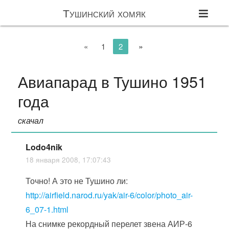
Тушинский хомяк
»
«
1
2
Авиапарад в Тушино 1951
года
скачал
Lodo4nik
18 января 2008, 17:07:43
Точно! А это не Тушино ли:
http://airfield.narod.ru/yak/air-6/color/photo_air-
6_07-1.html
На снимке рекордный перелет звена АИР-6