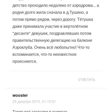
детство проходило недалеко от аэродрома... а
родня долго жила сначала в д.Тушино, а
потом прямо рядом, через дорогу. Тётушка
даже принимала участие в вертолётном
"десанте" девушек, поздравлявших потом
правительственную делегацию на балконе
Аэроклуба. Очень всё любопытно! Что-то
вспоминается, что-то неизвестное
проясняется.
ОТВЕТИТЬ
wooster
29 декабря 2015, 01:15:51
Такие вот закладки в книжках