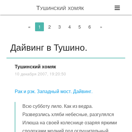
Тушинский хомяк
«
1
2
3
4
5
6
»
Дайвинг в Тушино.
Тушинский хомяк
10 декабря 2007, 19:20:50
Рак и рэк. Западный мост. Дайвинг.
Всю субботу лило. Как из ведра.
Разверзлись хляби небесные, разгулялся
Илюша на своей колеснице озаряя яркими
сполохами молний под оглушительный