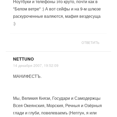
Ноутбуки и телефоны это круто, почти как в
"Белом ветре" :) А вот сейфы и на 9-м шлюзе
раскуроченные валяются, мафия вездесуща
:)
ОТВЕТИТЬ
NETTUNO
14 декабря 2007, 19:52:09
МАНИФЕСТЪ.
Мы, Великия Князи, Государи и Самодержцы
Всея Океянския, Морския, Речныя и Озёрныя
глади и глуби, повелеваемъ (Нептун, я или