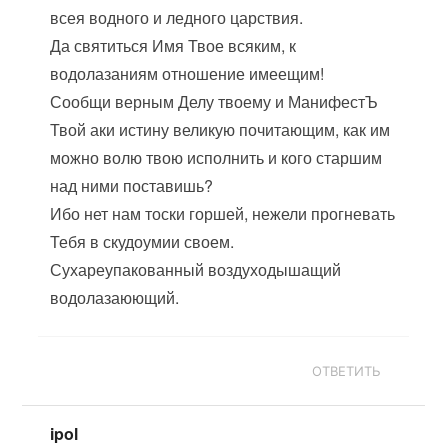
всея водного и ледного царствия.
Да святиться Имя Твое всяким, к
водолазаниям отношение имеещим!
Сообщи верным Делу твоему и МанифестЪ
Твой аки истину великую почитающим, как им
можно волю твою исполнить и кого старшим
над ними поставишь?
Ибо нет нам тоски горшей, нежели прогневать
Тебя в скудоумии своем.
Сухареупакованный воздуходышащий
водолазаюющий.
ОТВЕТИТЬ
ipol