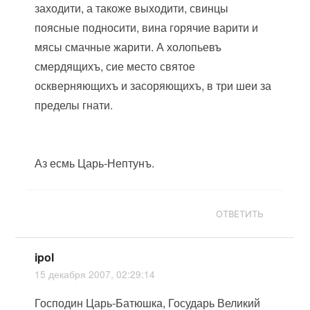
заходити, а такоже выходити, свинцы
поясные подносити, вина горячие варити и
мясы смачные жарити. А холопьевъ
смердящихъ, сие место святое
оскверняющихъ и засоряющихъ, в три шеи за
пределы гнати.
Аз есмь Царь-Нептунъ.
ОТВЕТИТЬ
ipol
15 декабря 2007, 02:29:14
Господин Царь-Батюшка, Государь Великий