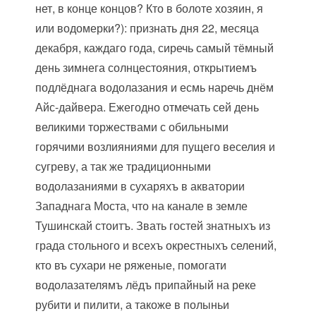
нет, в конце концов? Кто в болоте хозяин, я
или водомерки?): признать дня 22, месяца
декабря, каждаго года, сиречь самый тёмный
день зимнега солнцестояния, открытиемъ
подлёднага водолазания и есмь наречь днём
Айс-дайвера. Ежегодно отмечать сей день
великими торжествами с обильными
горячими возлияниями для пущего веселия и
сугреву, а так же традиционными
водолазаниями в сухаряхъ в акватории
Западнага Моста, что на канале в земле
Тушинскай стоитъ. Звать гостей знатныхъ из
града стольного и всехъ окрестныхъ селений,
кто въ сухари не ряженые, помогати
водолазателямъ лёдъ припайный на реке
рубити и пилити, а такоже в полыньи