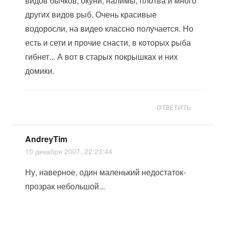
видов бычков, окуни, налимы, плотва и много
других видов рыб. Очень красивые
водоросли, на видео классно получается. Но
есть и сети и прочие снасти, в которых рыба
гибнет... А вот в старых покрышках и них
домики.
ОТВЕТИТЬ
AndreyTim
10 декабря 2007, 22:23:44
Ну, наверное, один маленький недостаток-
прозрак небольшой...