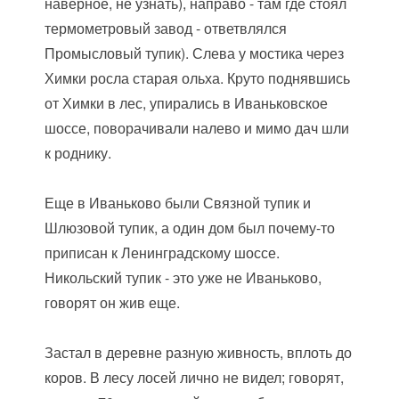
наверное, не узнать), направо - там где стоял
термометровый завод - ответвлялся
Промысловый тупик). Слева у мостика через
Химки росла старая ольха. Круто поднявшись
от Химки в лес, упирались в Иваньковское
шоссе, поворачивали налево и мимо дач шли
к роднику.
Еще в Иваньково были Связной тупик и
Шлюзовой тупик, а один дом был почему-то
приписан к Ленинградскому шоссе.
Никольский тупик - это уже не Иваньково,
говорят он жив еще.
Застал в деревне разную живность, вплоть до
коров. В лесу лосей лично не видел; говорят,