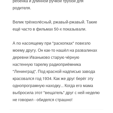
ребёнка и длинной ручкой трубой для
родителя.
Велик трёхколёсный, ржавый-ржавый. Такие
ещё часто в фильмах 50-х показывали.
А по насоящему при "раскопках" повезло
моему другу. Он как-то нашёл на развалинах
деревни Иваньково старую чёрную
настенную тарелку радиоприёмника
"Ленинград". Под красной надписью завода
красовался год 1934. Как же друг берёг эту
однопрограмную находку... Когда его мама
выбросила этот "вещатель" друг с ней неделю
не говорил - обиделся страшно!