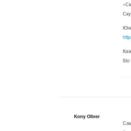
«Ск
Ску
Юны
htt
Каз
Sic 
Kony Oliver
Сам