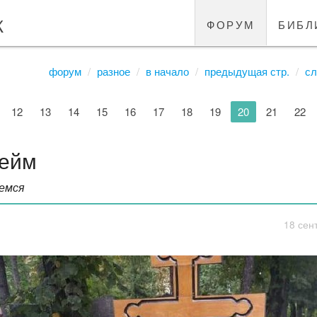
к
форум
библ
форум
разное
в начало
предыдущая стр.
сл
12
13
14
15
16
17
18
19
20
21
22
ейм
емся
18 сен