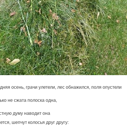
дняя осень, грачи улетели, лес обнажился, поля опустели
ько не сжата полоска одна,
стную думу наводит она
ется, шепчут колосья друг другу: