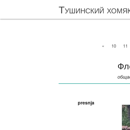
Тушинский хомя
«
10
11
Фл
обща
presnja