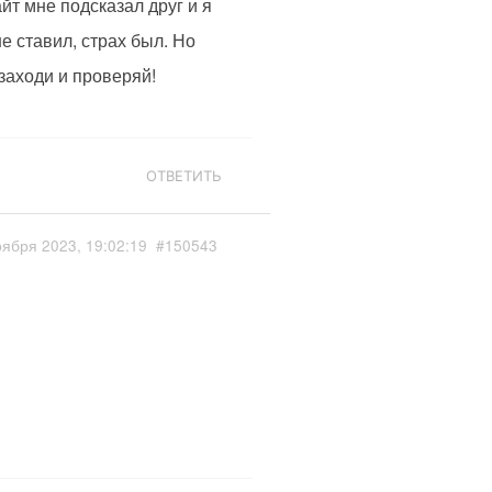
йт мне подсказал друг и я
е ставил, страх был. Но
 заходи и проверяй!
ОТВЕТИТЬ
оября 2023, 19:02:19
#150543