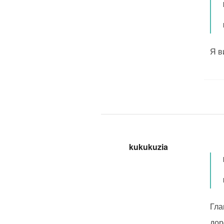
Я в
kukukuzia
Гла
доро