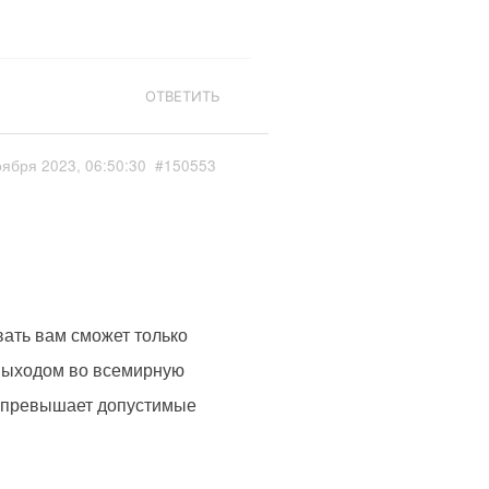
ОТВЕТИТЬ
оября 2023, 06:50:30
#150553
вать вам сможет только
д выходом во всемирную
ак превышает допустимые