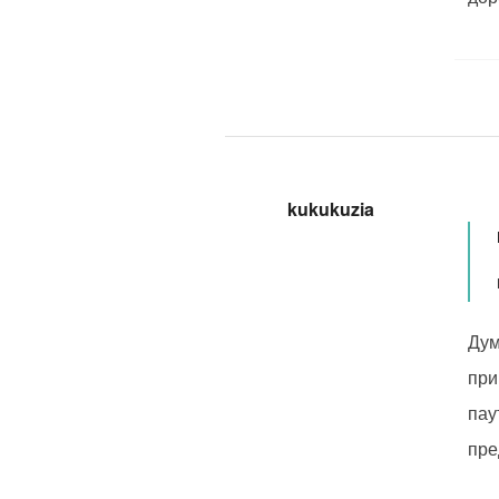
kukukuzia
Дум
при
пау
пре