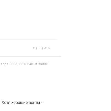
ОТВЕТИТЬ
оября 2023, 22:01:45
#150551
. Хотя хорошие понты -