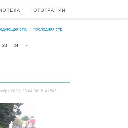
иотека
фотографии
едующая стр.
последняя стр.
23
24
»
тября 2020, 20:04:08
#141593