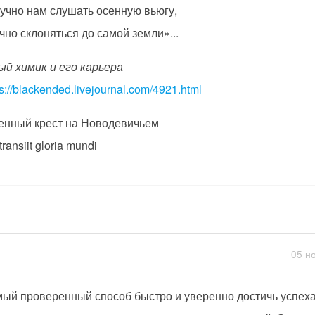
учно нам слушать осенную вьюгу,
чно склоняться до самой земли»...
й химик и его карьера
ps://blackended.livejournal.com/4921.html
енный крест на Новодевичьем
transiit gloria mundi
05 н
ый проверенный способ быстро и уверенно достичь успеха