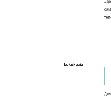
Зде
сам
теп
kukukuzia
Для