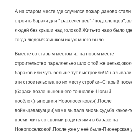
А на старом месте,где случился пожар ,заново стали
строить бараки для " расселенцев"-"подселенцев",-д
людей без крыши над головой.Жить-то надо было где
тогда людям!Слишком их уж много было...
Вместе со старым местом и...на новом месте
строительство параллельно шло с той же целью,окол
бараков или чуть больше тут выстроили! И называли
эти строительства по их месту стройки--Старый посё
(бараки возле нынешнего тоннеля)и-Новый
посёлок(нынешняя Новопоселковая).После
войны(эвакуации)маме выпала вновь судьба какое-т
время жить со своими родителями в бараке на
Новопоселковой.После уже у неё была-Пионерская 