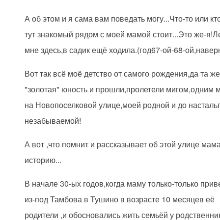
А об этом и я сама вам поведать могу...Что-то или кт
тут знакомый рядом с моей мамой стоит...Это же-я!Л
мне здесь,в садик ещё ходила.(год67-ой-68-ой,навер
Вот так всё моё детство от самого рождения,да та ж
"золотая" юность и прошли,пролетели мигом,одним 
на Новопоселковой улице,моей родной и до насталь
незабываемой!
А вот ,что помнит и рассказывает об этой улице мама
историю...
В начале 30-ых годов,когда маму только-только прив
из-под Тамбова в Тушино в возрасте 10 месяцев её
родители ,и обосновались жить семьёй у родственни