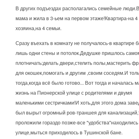
В других подъездах располагались семейные люди.
мама и жила в 3-ьем на первом этаже!Квартира-на 4
хозяина,на 4 семьи.
Сразу въехать в комнату не получалось-в квартире 
лишь одни стены и потолок.Дедушке пришлось само
плотничать:делать двери,стелить полы,мастерить ф
для окошек,помогать и другим ,своим соседям.И тол
тогда,когда всё было готово... Вот тогда и началась 
жизнь на Пионерской улице с родителями и двумя
маленькими сестричками!И хоть,для этого дома зав
был вырыт огромный ров-траншея для канализаций
проложили гораздо позже-все "удобства"находились
улице,мыться приходилось в Тушинской бане.