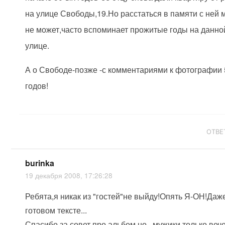
на улице Свободы,19.Но расстаться в памяти с ней 
не может,часто вспоминает прожитые годы на данно
улице.
А о Свободе-позже -с комментариями к фотографии 
годов!
ОТВЕ
burinka
19 декабря 2008, 17:26:28
Ребята,я никак из "гостей"не выйду!Опять Я-ОН!Даж
готовом тексте...
Спасибо за совет про альбом,но...мужики только веч