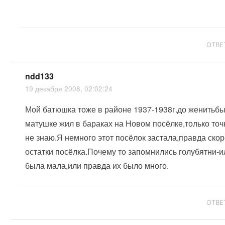
ОТВЕ
ndd133
19 декабря 2008, 02:02:24
Мой батюшка тоже в районе 1937-1938г.до женитьбы
матушке жил в бараках на Новом посёлке,только точ
не знаю.Я немного этот посёлок застала,правда ско
остатки посёлка.Почему то запомнились голубятни-и
была мала,или правда их было много.
ОТВЕ