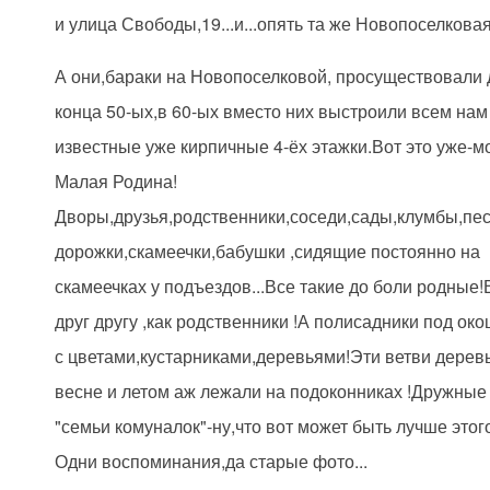
и улица Свободы,19...и...опять та же Новопоселковая
А они,бараки на Новопоселковой, просуществовали 
конца 50-ых,в 60-ых вместо них выстроили всем нам
известные уже кирпичные 4-ёх этажки.Вот это уже-м
Малая Родина!
Дворы,друзья,родственники,соседи,сады,клумбы,пе
дорожки,скамеечки,бабушки ,сидящие постоянно на
скамеечках у подъездов...Все такие до боли родные!
друг другу ,как родственники !А полисадники под ок
с цветами,кустарниками,деревьями!Эти ветви дерев
весне и летом аж лежали на подоконниках !Дружные
"семьи комуналок"-ну,что вот может быть лучше этог
Одни воспоминания,да старые фото...