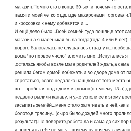
магазин.Помню его в конце 60-ых ,и почему-то остал
памяти моей чётко отдел,где макаронами торговали.
и кроссовки к нему добавятся и....
И ещё дело было...Всей семьёй туда пошли,в этот с
магазин,а я маленькая была тогда(года-4 или 5 лет), 
дороге баловалась,не слушалась отца,ну и...пообещ
дома "по первое число" вломить мне...Испугалась я
,осталась якобы возле мага родителей ждать,а сама
решила бегом домой добежать и во дворе дома от п
спрятаться,-благо недалеко наш дом от того места б
вот...пробегая под одним из домов(по-моему 13-а),гд
недавно рылили канаву, и уже успели её к этому вр
засыпать землёй...меня стало затягивать в неё,как в
болото,в трясину...(сыро было,дождей много пролило
результат).Не поверите,ребята,да и сама до сих пор
и поверить себе не могу --почему,ну почему случило