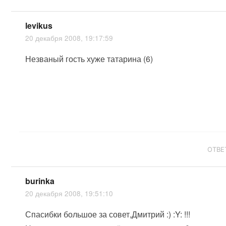
levikus
20 декабря 2008, 19:17:59
Незваный гость хуже татарина (6)
ОТВЕ
burinka
20 декабря 2008, 19:51:10
Спасибки большое за совет,Дмитрий :) :Y: !!!