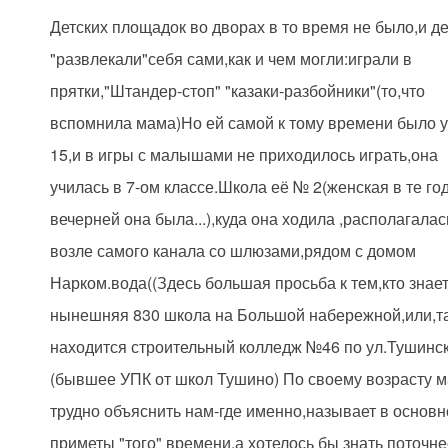
Детских площадок во дворах в то время не было,и д
"развлекали"себя сами,как и чем могли:играли в
прятки,"Штандер-стоп" "казаки-разбойники"(то,что
вспомнила мама)Но ей самой к тому времени было у
15,и в игры с малышами не приходилось играть,она
училась в 7-ом классе.Школа её № 2(женская в те год
вечерней она была...),куда она ходила ,располагалас
возле самого канала со шлюзами,рядом с домом
Нарком.вода((Здесь большая просьба к тем,кто знает
нынешняя 830 школа на Большой набережной,или,та
находится строительный колледж №46 по ул.Тушинс
(бывшее УПК от школ Тушино) По своему возрасту 
трудно объяснить нам-где именно,называет в основ
приметы "того" времени,а хотелось бы знать поточнее