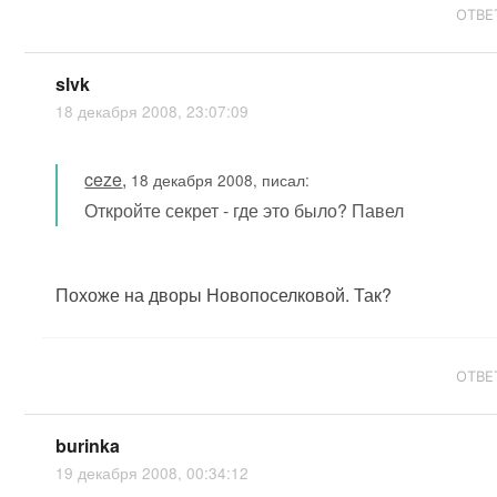
ОТВЕ
slvk
18 декабря 2008, 23:07:09
ceze
,
18 декабря 2008, писал:
Откройте секрет - где это было? Павел
Похоже на дворы Новопоселковой. Так?
ОТВЕ
burinka
19 декабря 2008, 00:34:12