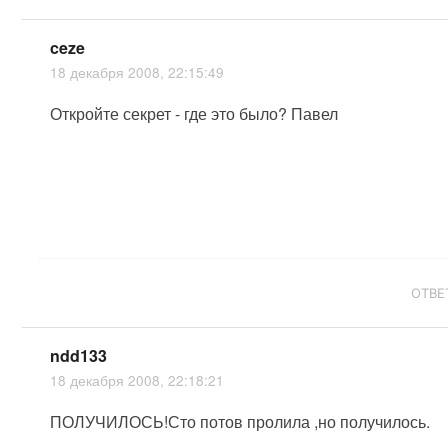
ceze
18 декабря 2008, 22:15:49
Откройте секрет - где это было? Павел
ОТВЕ
ndd133
18 декабря 2008, 22:18:21
ПОЛУЧИЛОСЬ!Сто потов пролила ,но получилось.