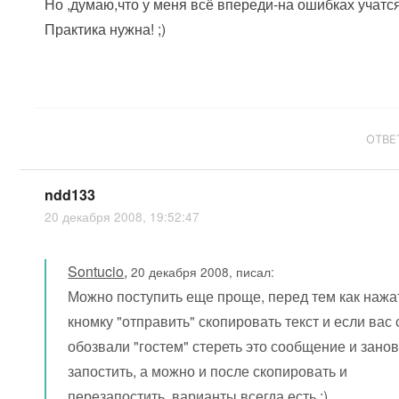
Но ,думаю,что у меня всё впереди-на ошибках учатся
Практика нужна! ;)
ОТВЕ
ndd133
20 декабря 2008, 19:52:47
Sontucio
,
20 декабря 2008, писал:
Можно поступить еще проще, перед тем как нажа
кномку "отправить" скопировать текст и если вас
обозвали "гостем" стереть это сообщение и занов
запостить, а можно и после скопировать и
перезапостить, варианты всегда есть :)