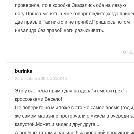
проверила,что в коробке.Оказались оба на левую
ногу.Пошла менять,а мне говорят-ждите,когда прине
две правые.Так никто и не принёс.Пришлось потом
инвалида без правой ноги разыскивать.
ОТВЕ
burinka
20 декабря 2008, 20:20:40
Это у вас тема прямо для раздела"и смех,и грех" с
кроссовками!Весело!
Не поверите,но мы тоже в это же самое время (годы
же самом магазине проторчали с мужем в очереди з
капустой.Может,и видели друг друга...
А вообще-то там и раньше был хороший продуктовы