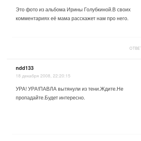
Это фото из альбома Ирины Голубкиной.В своих
комментариях её мама расскажет нам про него.
ОТВЕ
ndd133
18 декабря 2008, 22:20:15
УРА! УРА!ПАВЛА вытянули из тени.Ждите.Не
пропадайте.Будет интересно.