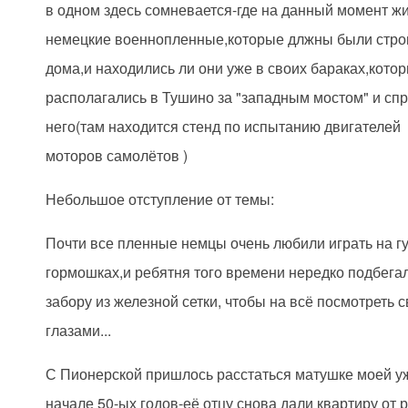
в одном здесь сомневается-где на данный момент ж
немецкие военнопленные,которые длжны были стро
дома,и находились ли они уже в своих бараках,кото
располагались в Тушино за "западным мостом" и спр
него(там находится стенд по испытанию двигателей
моторов самолётов )
Небольшое отступление от темы:
Почти все пленные немцы очень любили играть на г
гормошках,и ребятня того времени нередко подбегал
забору из железной сетки, чтобы на всё посмотреть 
глазами...
С Пионерской пришлось расстаться матушке моей у
начале 50-ых годов-её отцу снова дали квартиру от 