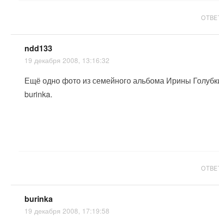
ОТВЕ
ndd133
19 декабря 2008, 13:16:32
Ещё одно фото из семейного альбома Ирины Голубк
burinka.
ОТВЕ
burinka
19 декабря 2008, 17:19:58