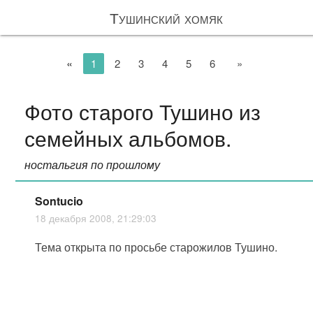
Тушинский хомяк
«
1
2
3
4
5
6
»
Фото старого Тушино из
семейных альбомов.
ностальгия по прошлому
Sontucio
18 декабря 2008, 21:29:03
Тема открыта по просьбе старожилов Тушино.