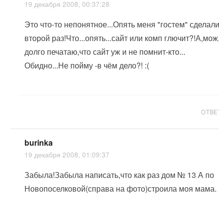
19 декабря 2008, 00:37:28
Это что-то непонятное...Опять меня "гостем" сделали
второй раз!Что...опять...сайт или комп глючит?!А,мож
долго печатаю,что сайт уж и не помнит-кто...
Обидно...Не пойму -в чём дело?! :(
ОТВЕ
burinka
19 декабря 2008, 01:09:37
Забыла!Забыла написать,что как раз дом № 13 А по
Новопоселковой(справа на фото)строила моя мама. :)