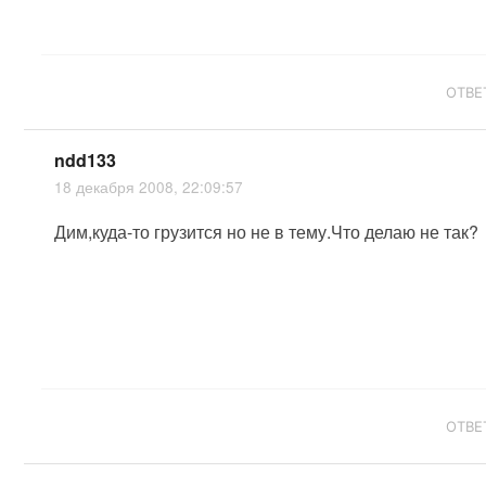
ОТВЕ
ndd133
18 декабря 2008, 22:09:57
Дим,куда-то грузится но не в тему.Что делаю не так?
ОТВЕ