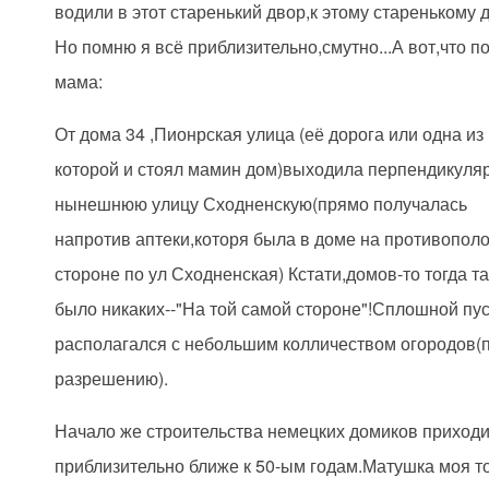
водили в этот старенький двор,к этому старенькому 
Но помню я всё приблизительно,смутно...А вот,что п
мама:
От дома 34 ,Пионрская улица (её дорога или одна из
которой и стоял мамин дом)выходила перпендикуля
нынешнюю улицу Сходненскую(прямо получалась
напротив аптеки,которя была в доме на противопол
стороне по ул Сходненская) Кстати,домов-то тогда т
было никаких--"На той самой стороне"!Сплошной пу
располагался с небольшим колличеством огородов(
разрешению).
Начало же строительства немецких домиков приход
приблизительно ближе к 50-ым годам.Матушка моя т