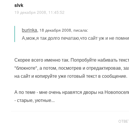
slvk
19 декабря 2008, 11:45:52
burinka
,
18 декабря 2008, писала:
А,мож,я так долго печатаю,что сайт уж и не помнит
Скорее всего именно так. Попробуйте набивать текст
"блокноте", а потом, посмотрев и отредактировав, з
на сайт и копируйте уже готовый текст в сообщение.
А по теме - мне очень нравятся дворы на Новопосел
- старые, уютные...
ОТВЕ