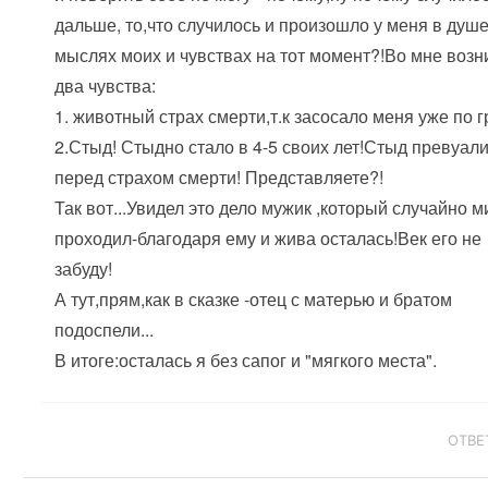
дальше, то,что случилось и произошло у меня в душе
мыслях моих и чувствах на тот момент?!Во мне возн
два чувства:
1. животный страх смерти,т.к засосало меня уже по г
2.Стыд! Стыдно стало в 4-5 своих лет!Стыд превуал
перед страхом смерти! Представляете?!
Так вот...Увидел это дело мужик ,который случайно 
проходил-благодаря ему и жива осталась!Век его не
забуду!
А тут,прям,как в сказке -отец с матерью и братом
подоспели...
В итоге:осталась я без сапог и "мягкого места".
ОТВЕ