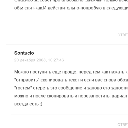
объяснят-как.И действительно-попробую в следующи
ОТВЕ
Sontucio
20 декабря 2008, 16:27:46
Можно поступить еще проще, перед тем как нажать 
"отправить" скопировать текст и если вас снова обо
"гостем" стереть это сообщение и заново его запости
можно и после скопировать и перезапостить, вариа
всегда есть :)
ОТВЕ