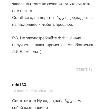
запаса мы тоже не скопили-так что считать
нам нечего.
Остаётся одно-верить в будующее,надеятся
на настоящее и любить прошлое.
P.S. Не злоупотребляйте :!: :!: :!: Иначе
получается плакат времен всеми обожаемого
Л.И.Брежнева :)
ОТВЕТИТЬ
ndd133
12 января 2009, 20:01:38
Опять никого.Ну ладно,одна буду сама с
собой разговаривать.