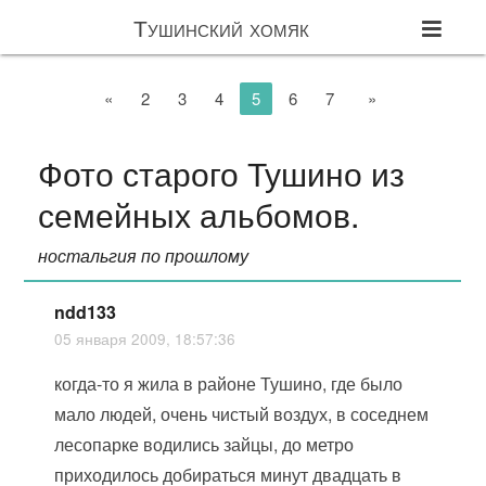
Тушинский хомяк
«
2
3
4
5
6
7
»
Фото старого Тушино из
семейных альбомов.
ностальгия по прошлому
ndd133
05 января 2009, 18:57:36
когда-то я жила в районе Тушино, где было
мало людей, очень чистый воздух, в соседнем
лесопарке водились зайцы, до метро
приходилось добираться минут двадцать в