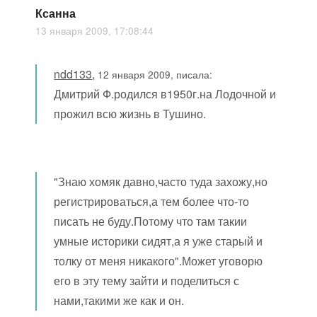
Ксанна
13 января 2009, 17:08:44
ndd133
,
12 января 2009, писала:
Дмитрий Ф.родился в1950г.на Лодочной и
прожил всю жизнь в Тушино.
"Знаю хомяк давно,часто туда захожу,но
регистрироваться,а тем более что-то
писать не буду.Потому что там такии
умные историки сидят,а я уже старый и
толку от меня никакого".Может уговорю
его в эту тему зайти и поделиться с
нами,такими же как и он.