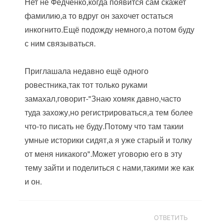
Нет не Федченко,когда появится сам скажет
фамилию,а то вдруг он захочет остаться
инкогнито.Ещё подожду немного,а потом буду
с ним связываться.
Приглашала недавно ещё одного
ровестника,так тот только руками
замахал,говорит-"Знаю хомяк давно,часто
туда захожу,но регистрироваться,а тем более
что-то писать не буду.Потому что там такии
умные историки сидят,а я уже старый и толку
от меня никакого".Может уговорю его в эту
тему зайти и поделиться с нами,такими же как
и он.
ОТВЕТИТЬ