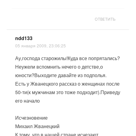
ОТВЕТИТЬ
ndd133
05 января 2009, 23:06:25
Ау,господа старожилы!Куда все попрятались?
Неужели вспомнить нечего о детстве,о
юности?Выходите давайте из подполья.
Есть у Жванецкого рассказ о женщинах после
50-ти(к мужчинам это тоже подходит).Приведу
его начало
Исчезновение
Михаил Жванецкий
К тому, что в нашей стране исчезают