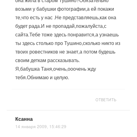
она жила в старом Тушино?Обязательно
возьми у бабушки фотографии,а ей покажи
те,что есть у нас .Не представляешь,как она
будет рада.И не пропадай,пожалуйста,с
сайта.Тебе тоже здесь понравится,а узнаешь
ты здесь столько про Тушино,сколько никто из
твоих ровестников не знает,а потом будешь
своим деткам рассказывать.
Я,бабушка Таня,очень,ооочень жду
тебя.Обнимаю и целую.
ОТВЕТИТЬ
Ксанна
14 января 2009, 15:46:29