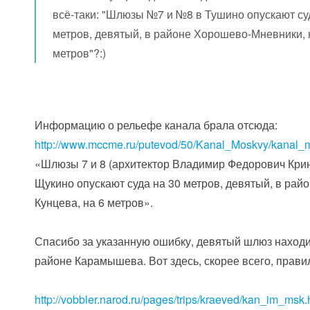
всё-таки: "Шлюзы №7 и №8 в Тушино опускают су
метров, девятый, в районе Хорошево-Мневники, 
метров"?:)
Информацию о рельефе канала брала отсюда:
http://www.mccme.ru/putevod/50/Kanal_Moskvy/kanal_
«Шлюзы 7 и 8 (архитектор Владимир Федорович Крин
Щукино опускают суда на 30 метров, девятый, в рай
Кунцева, на 6 метров».
Спасибо за указанную ошибку, девятый шлюз находи
районе Карамышева. Вот здесь, скорее всего, прави
http://vobbler.narod.ru/pages/trips/kraeved/kan_im_msk