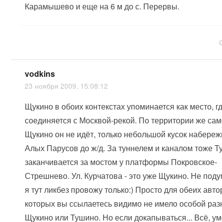
Карамышево и еще на 6 м до с. Перервы.
vodkins
23 ноября 2009, 15:08:12
Щукино в обоих контекстах упоминается как место, г
соединяется с Москвой-рекой. По территории же сам
Щукино он не идёт, только небольшой кусок набереж
Алых Парусов до ж/д. За туннелем и каналом тоже Т
заканчивается за мостом у платформы Покровское-
Стрешнево. Ул. Курчатова - это уже Щукино. Не поду
я тут ликбез провожу только:) Просто для обеих авто
которых вы ссылаетесь видимо не имело особой ра
Щукино или Тушино. Но если докапываться... Всё, ум