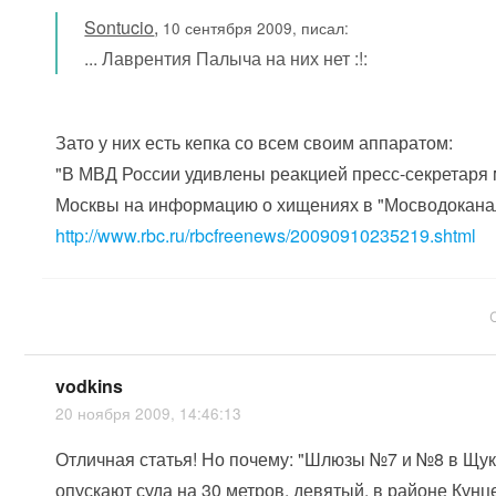
Sontucio
,
10 сентября 2009, писал:
... Лаврентия Палыча на них нет :!:
Зато у них есть кепка со всем своим аппаратом:
"В МВД России удивлены реакцией пресс-секретаря
Москвы на информацию о хищениях в "Мосводокана
http://www.rbc.ru/rbcfreenews/20090910235219.shtml
vodkins
20 ноября 2009, 14:46:13
Отличная статья! Но почему: "Шлюзы №7 и №8 в Щу
опускают суда на 30 метров, девятый, в районе Кунце