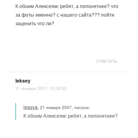
К обоим Алексеям: ребят, а попонятнее? что
за фоты именно? с нашего сайта??? пойти
заценить что ли?
ОТВЕТИТЬ
leksey
21 января 2007, 13:30:22
lessya
,
21 января 2007, писала:
К обоим Алексеям: ребят, а попонятнее?