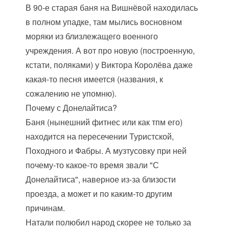
В 90-е старая баня на Вишнёвой находилась
в полном упадке, там мылись восновном
моряки из близлежащего военного
учреждения. А вот про новую (построенную,
кстати, поляками) у Виктора Королёва даже
какая-то песня имеется (названия, к
сожалению не упомню).
Почему с Донелайтиса?
Баня (нынешний фитнес или как тпм его)
находится на пересечении Туристской,
Походного и Фабры. А музтусовку при ней
почему-то какое-то время звали "С
Донелайтиса", наверное из-за близости
проезда, а может и по каким-то другим
причинам.
Натали полюбил народ скорее не только за