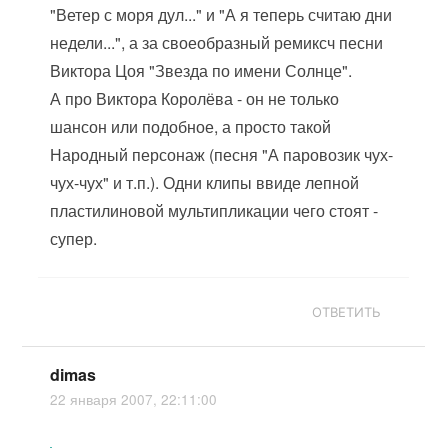
"Ветер с моря дул..." и "А я теперь считаю дни
недели...", а за своеобразный ремиксч песни
Виктора Цоя "Звезда по имени Солнце".
А про Виктора Королёва - он не только
шансон или подобное, а просто такой
Народный персонаж (песня "А паровозик чух-
чух-чух" и т.п.). Одни клипы ввиде лепной
пластилиновой мультипликации чего стоят -
супер.
ОТВЕТИТЬ
dimas
22 января 2007, 22:11:00