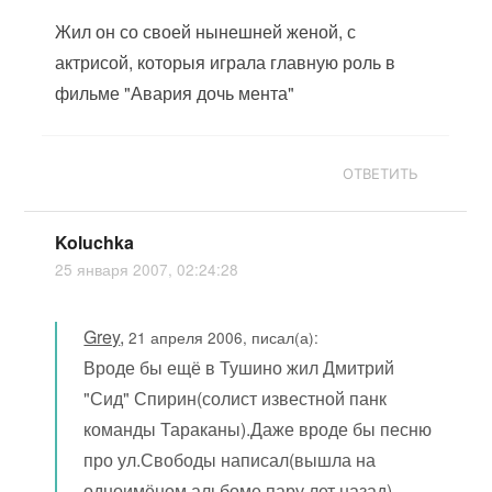
Жил он со своей нынешней женой, с
актрисой, которыя играла главную роль в
фильме "Авария дочь мента"
ОТВЕТИТЬ
Koluchka
25 января 2007, 02:24:28
Grey
,
21 апреля 2006, писал(а):
Вроде бы ещё в Тушино жил Дмитрий
"Сид" Спирин(солист известной панк
команды Тараканы).Даже вроде бы песню
про ул.Свободы написал(вышла на
одноимёном альбоме пару лет назад).