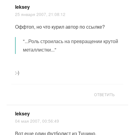
leksey
25 января 2007, 21:08:12
Оффтоп, но что курил автор по ссылке?
"...Роль строилась на превращении крутой
металлистки..."
:-)
ОТВЕТИТЬ
leksey
04 мая 2007, 00:56:49
Вот еще один футболист из Тушино.