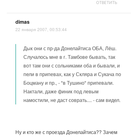
ОТВЕТИТЬ
dimas
22 января 2007, 00:53:44
Дык они с пр-да Донелайтиса ОБА, Лёш.
Случалось мне в г. Тамбове бывать, так
вот там они с сольниками оба и бывали, и
пели в припевах, как у Скляра и Сукача по
Боцману и пр., - "в Тушино" припевали.
Нактали, даже финик под левым
намостили, не даст соврать.... - сам видел.
Ну и кто же с проезда Донелайтиса?? Зачем