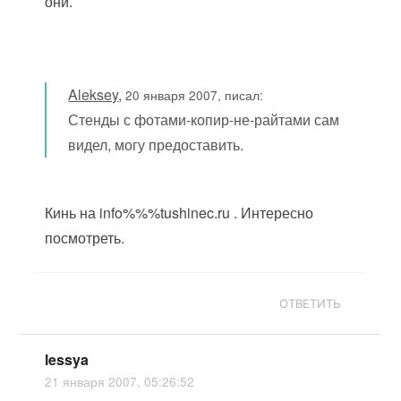
они.
Aleksey
,
20 января 2007, писал:
Стенды с фотами-копир-не-райтами сам
видел, могу предоставить.
Кинь на info%%%tushinec.ru . Интересно
посмотреть.
ОТВЕТИТЬ
lessya
21 января 2007, 05:26:52