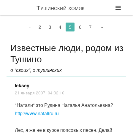
Тушинский хомяк
«
2
3
4
5
6
7
»
Известные люди, родом из
Тушино
о "своих", о тушинских
leksey
21 января 2007, 04:32:16
"Натали" это Рудина Наталья Анатольевна?
http://www.nataliru.ru
Лех, я же не в курсе попсовых песен. Делай