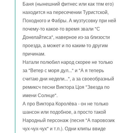
Баня (нынешний фитнес или как тпм его)
находится на пересечении Туристской,
Походного и Фабры. А музтусовку при ней
почему-то какое-то время звали "С
Донелайтиса", наверное из-за близости
проезда, а может и по каким-то другим
причинам.
Натали полюбил народ скорее не только
за "Ветер с моря дул..." и "А я теперь
считаю дни недели...", а за своеобразный
ремиксч песни Виктора Цоя "Звезда по
имени Солнце".
А про Виктора Королёва - он не только
шансон или подобное, а просто такой
Народный персонаж (песня "А паровозик
чух-чух-чух" и т.п.). Одни клипы ввиде