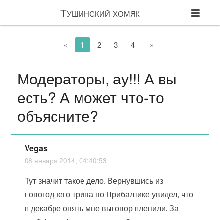
Тушинский хомяк
«
1
2
3
4
»
Модераторы, ау!!! А вы
есть? А может что-то
объясните?
Vegas
08 января 2014, 04:40:53
Тут значит такое дело. Вернувшись из
новогоднего трипа по Прибалтике увидел, что
в декабре опять мне выговор влепили. За