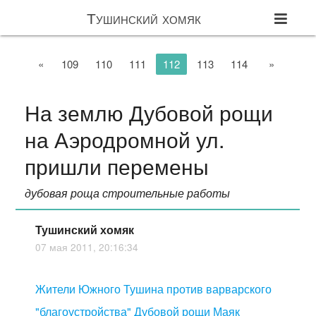
Тушинский хомяк
«
109
110
111
112
113
114
»
На землю Дубовой рощи
на Аэродромной ул.
пришли перемены
дубовая роща строительные работы
Тушинский хомяк
07 мая 2011, 20:16:34
Жители Южного Тушина против варварского
"благоустройства" Дубовой рощи Маяк