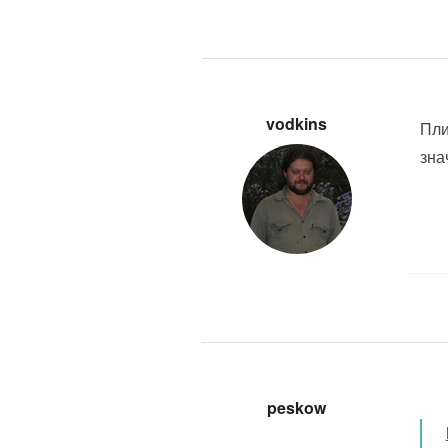
vodkins
Пли
зна
peskow