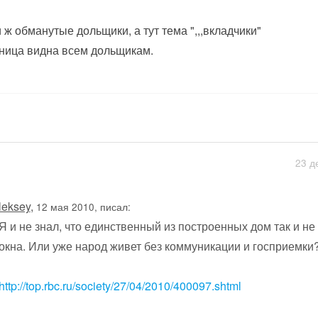
 ж обманутые дольщики, а тут тема ",,,вкладчики"
ница видна всем дольщикам.
23 д
leksey
,
12 мая 2010, писал:
Я и не знал, что единственный из построенных дом так и не
окна. Или уже народ живет без коммуникации и госприемки
http://top.rbc.ru/society/27/04/2010/400097.shtml