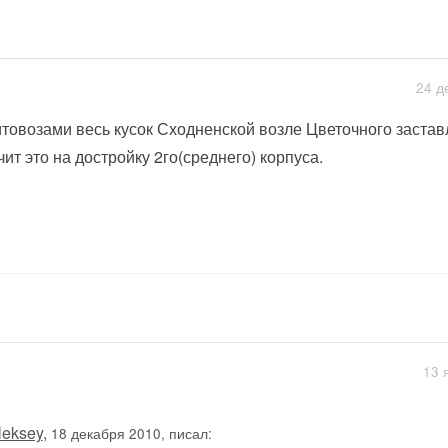
24 д
товозами весь кусок Сходненской возле Цветочного застав
чит это на достройку 2го(среднего) корпуса.
13 
leksey
,
18 декабря 2010, писал: