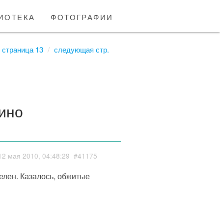
иотека
фотографии
 страница 13
следующая стр.
ино
12 мая 2010, 04:48:29
#41175
селен. Казалось, обжитые