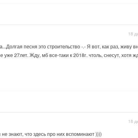
18 д
а...Долгая песня это строительство -.- Я вот, как раз, живу 
е уже 27лет. Жду, мб все-таки к 2018г. чтоль, снесут, хотя ж
18 д
 не знают, что здесь про них вспоминают ))))