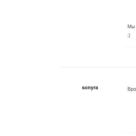
Мы 
;)
sonyra
Вро