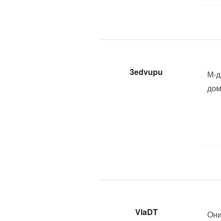
3edvupu
М-д
дом
VlaDT
Они