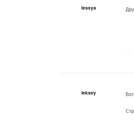
lessya
Дру
leksey
Вот
Стр