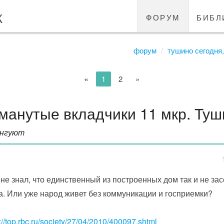
к
форум
библ
форум
тушино сегодня,
«
1
2
»
манутые вкладчики 11 мкр. Туш
нгуют
 не знал, что единственный из построенных дом так и не за
а. Или уже народ живет без коммуникации и госприемки?
://top.rbc.ru/society/27/04/2010/400097.shtml