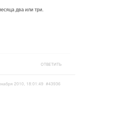
есяца два или три.
ОТВЕТИТЬ
екабря 2010, 18:01:49
#43936