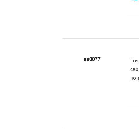
ss0077
Точ
сво
пот