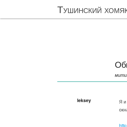
Тушинский хомя
Об
мити
leksey
Я и
окн
http