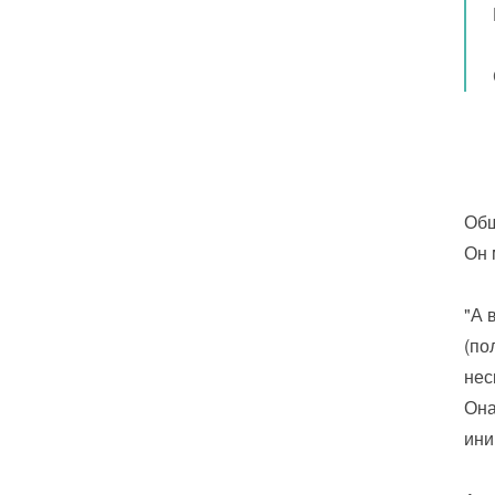
Общ
Он 
"А 
(по
нес
Она
ини