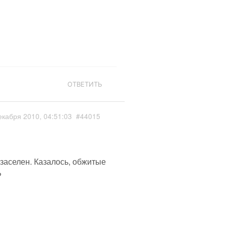
ОТВЕТИТЬ
екабря 2010, 04:51:03
#44015
 заселен. Казалось, обжитые
?