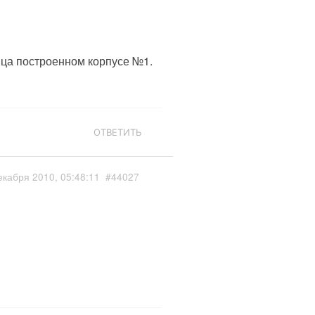
нца построенном корпусе №1.
ОТВЕТИТЬ
екабря 2010, 05:48:11
#44027