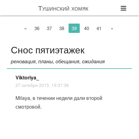
Тушинский хомяк
«
36
37
38
39
40
41
»
Снос пятиэтажек
реновация, планы, обещания, ожидания
Viktoriya_
27 октября 2015, 19:37:36
Milaya, в течении недели дали второй
смотровой.