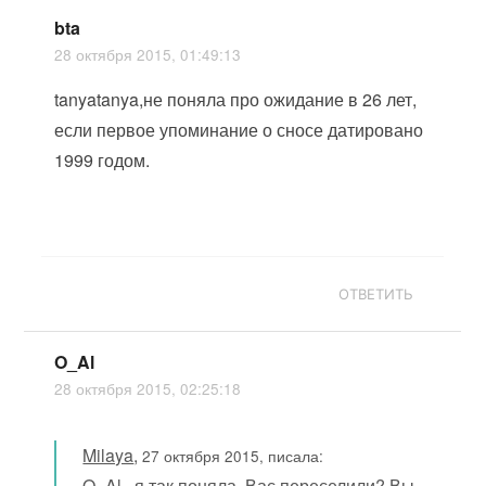
bta
28 октября 2015, 01:49:13
tanyatanya,не поняла про ожидание в 26 лет,
если первое упоминание о сносе датировано
1999 годом.
ОТВЕТИТЬ
O_Al
28 октября 2015, 02:25:18
Milaya
,
27 октября 2015, писала:
O_Al , я так поняла, Вас переселили? Вы