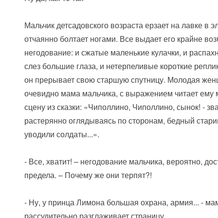
Мальчик детсадовского возраста ерзает на лавке в э
отчаянно болтает ногами. Все выдает его крайне во
негодование: и сжатые маленькие кулачки, и распах
слез большие глаза, и нетерпеливые короткие репли
он прерывает свою старшую спутницу. Молодая жен
очевидно мама мальчика, с выражением читает ему
сцену из сказки: «Чиполлино, Чиполлино, сынок! - зв
растерянно оглядываясь по сторонам, бедный старик
уводили солдаты...».
- Все, хватит! – негодование мальчика, вероятно, до
предела. – Почему же они терпят?!
- Ну, у принца Лимона большая охрана, армия... - ма
рассудительно разглаживает страницу.