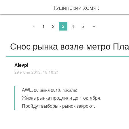
Тушинский хомяк
«
1
2
3
4
5
»
Снос рынка возле метро Пл
Alevpi
29 июня 2013, 18:10:21
AWL
,
28 июня 2013, писала:
Жизнь рынка продлили до 1 октября.
Пройдут выборы - рынок закроют.