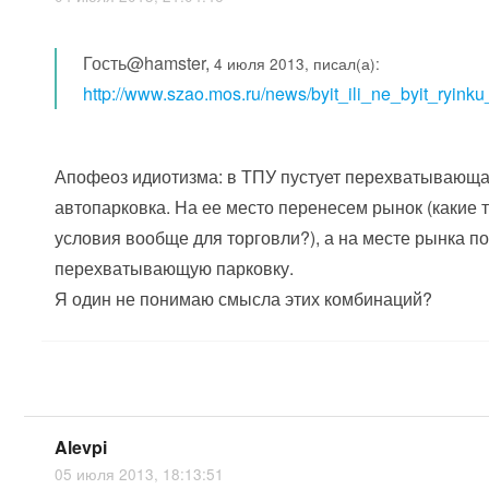
Гость@hamster,
4 июля 2013, писал(а):
http://www.szao.mos.ru/news/byit_ili_ne_byit_ryink
Апофеоз идиотизма: в ТПУ пустует перехватывающ
автопарковка. На ее место перенесем рынок (какие 
условия вообще для торговли?), а на месте рынка п
перехватывающую парковку.
Я один не понимаю смысла этих комбинаций?
Alevpi
05 июля 2013, 18:13:51