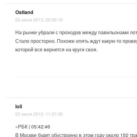
Ostland
02 июля 2013, 20:30:15
На рынке убрали с проходов между павильонами лот
Стало просторно. Похоже опять ждут какую-то прове
которой все вернется на круги своя.
loli
03 июля 2013, 11:37:36
«РБК | 05:42:46
В Москве будет обустроено в этом году около 150 тр