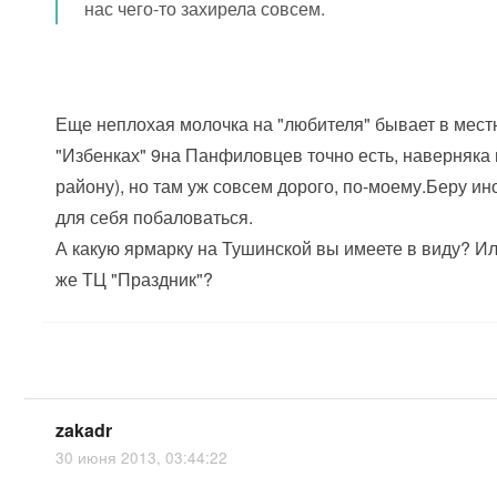
нас чего-то захирела совсем.
Еще неплохая молочка на "любителя" бывает в мес
"Избенках" 9на Панфиловцев точно есть, наверняка 
району), но там уж совсем дорого, по-моему.Беру ин
для себя побаловаться.
А какую ярмарку на Тушинской вы имеете в виду? Или
же ТЦ "Праздник"?
zakadr
30 июня 2013, 03:44:22