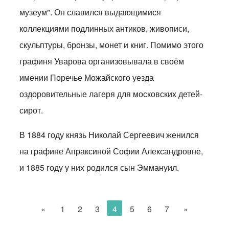
музеум". Он славился выдающимися
коллекциями подлинных антиков, живописи,
скульптуры, бронзы, монет и книг. Помимо этого
графиня Уварова организовывала в своём
имении Поречье Можайского уезда
оздоровительные лагеря для московских детей-
сирот.
В 1884 году князь Николай Сергеевич женился
на графине Апраксиной Софии Александровне,
и 1885 году у них родился сын Эммануил.
«
1
2
3
4
5
6
7
»