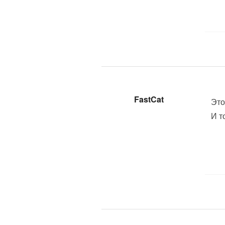
FastCat
Это
И то