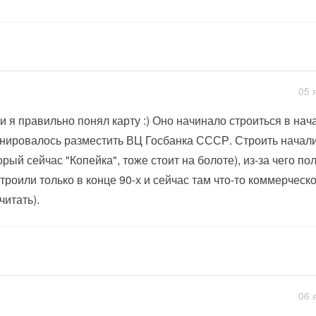
05 
и я правильно понял карту :) Оно начинало строиться в нача
нировалось разместить ВЦ Госбанка СССР. Строить начали
орый сейчас "Копейка", тоже стоит на болоте), из-за чего п
троили только в конце 90-х и сейчас там что-то коммерческ
читать).
06 