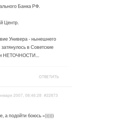
рального Банка РФ.
й Центр.
ствие Универа - нынешнего
и затянулось в Советские
 и НЕТОЧНОСТИ...
ОТВЕТИТЬ
января 2007, 08:46:28
#22873
 а подойти боюсь =))))))