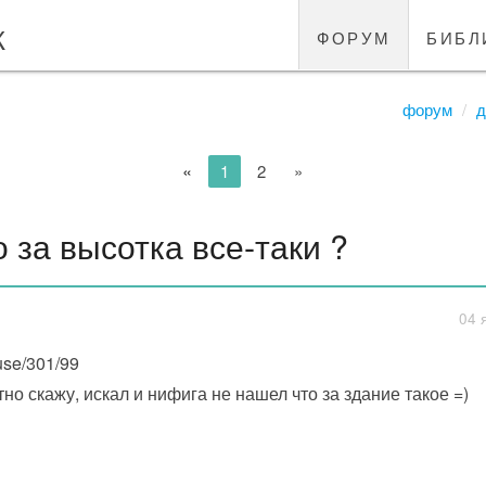
к
форум
библ
форум
д
«
1
2
»
о за высотка все-таки ?
04 
use/301/99
тно скажу, искал и нифига не нашел что за здание такое =)