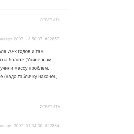
ОТВЕТИТЬ
января 2007, 13:50:07
#22857
ле 70-х годов и там
 на болоте (Универсам,
олучили массу проблем.
ое (надо табличку наконец
ОТВЕТИТЬ
января 2007, 01:34:30
#22864