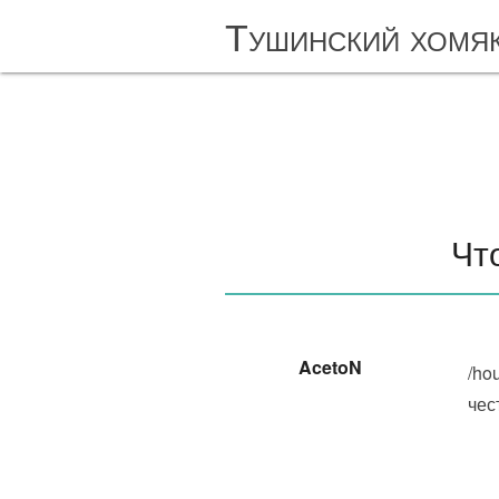
Тушинский хомя
Чт
AcetoN
/ho
чес