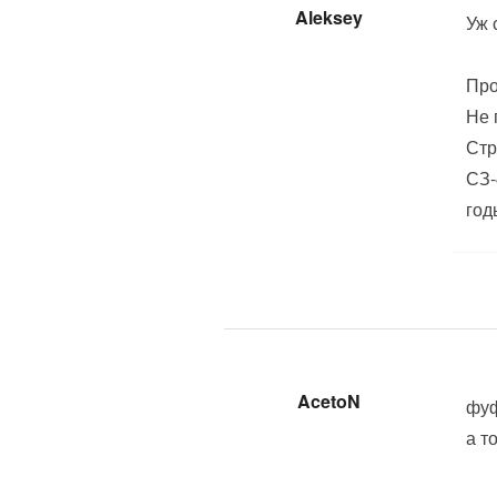
Aleksey
Уж 
Про
Не 
Стр
СЗ-
год
AcetoN
фуф.
а т