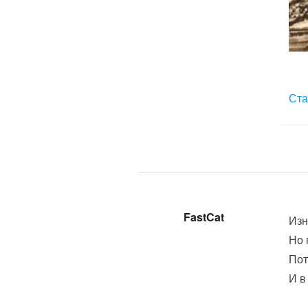
Ста
FastCat
Изн
Но 
Пот
И в