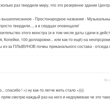
сколько раз твердили миру, что это резервное здание Цент
 вышеописанное - Простонародное название - Музыкальны
просто твердили..., а в сердцах оповещали!
оительство этого монстра (и в том числе даты сдачи в дей
4, Копейки, 100-долларовки... или как-то ещё) на неопрсрок
ы из-за ПЛЫВУНОВ почвы приканального состава - отсюда
06 
.. спасибо ! =) ну как-то легче жить стало =))))
о прям смотрю каждый раз на него и недоумеваю че это такое,