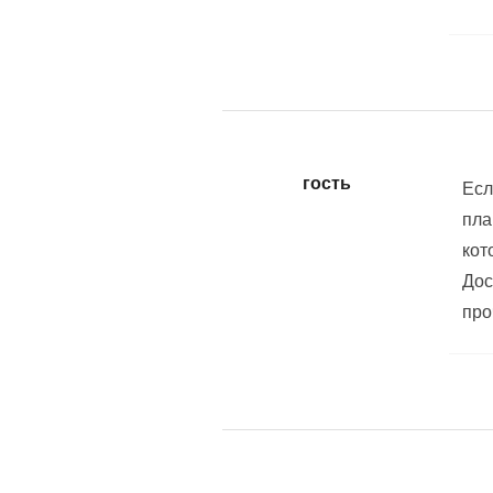
гость
Есл
пла
кот
Дос
про