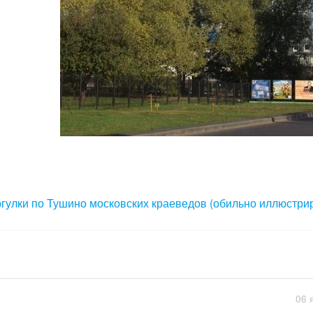
гулки по Тушино московских краеведов (обильно иллюстри
06 