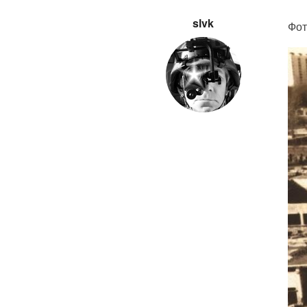
slvk
Фот