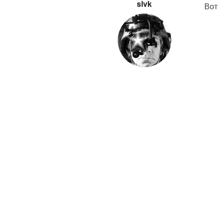
slvk
Вот