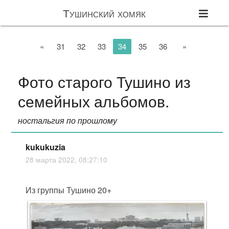
Тушинский хомяк
«
31
32
33
34
35
36
»
Фото старого Тушино из
семейных альбомов.
ностальгия по прошлому
kukukuzia
28 марта 2022, 08:27:10
Из группы Тушино 20+