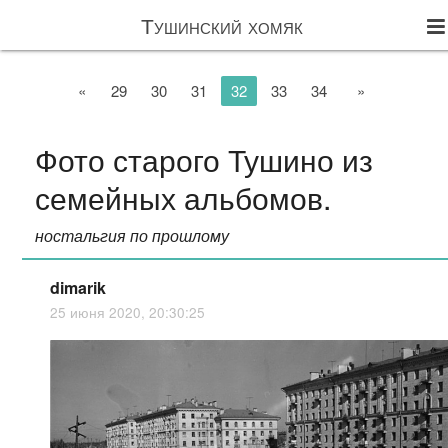
Тушинский хомяк
«
29
30
31
32
33
34
»
Фото старого Тушино из
семейных альбомов.
ностальгия по прошлому
dimarik
25 июня 2020, 20:30:25