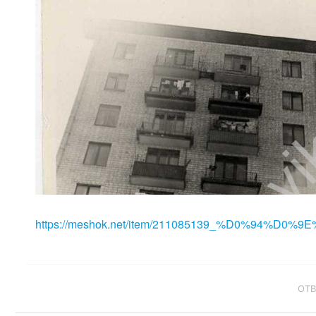
https://meshok.net/item/211085139_%D0%94%D0%9E
ОТ