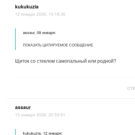
kukukuzia
12 января 2026, 10:18:36
assaur, 09 января:
ПОКАЗАТЬ ЦИТИРУЕМОЕ СООБЩЕНИЕ
Щиток со стеклом самопальный или родной?
ОТ
assaur
15 января 2026, 20:53:01
kukukuzia, 12 января: