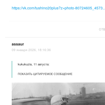
https://vk.com/tushino20plus?z=photo-80724605_4573..
ОТ
assaur
09 января 2026, 18:16:36
kukukuzia, 11 августа:
ПОКАЗАТЬ ЦИТИРУЕМОЕ СООБЩЕНИЕ