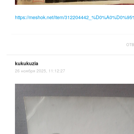
https://meshok.net/item/312204442_%D0%A0%D0%95
ОТ
kukukuzia
26 ноября 2025, 11:12:27