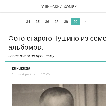
Тушинский хомяк
»
«
34
35
36
37
38
39
Фото старого Тушино из сем
альбомов.
ностальгия по прошлому
kukukuzia
10 октября 2025, 11:12:23