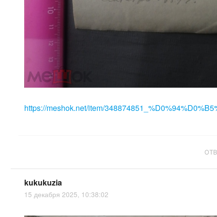
https://meshok.net/item/348874851_%D0%94%D0%B5
ОТ
kukukuzia
15 декабря 2025, 10:38:02