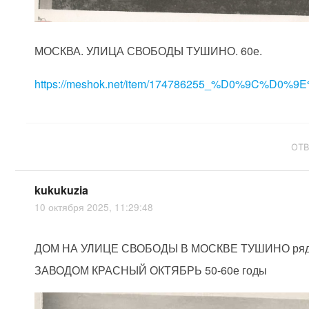
МОСКВА. УЛИЦА СВОБОДЫ ТУШИНО. 60е.
https://meshok.net/item/174786255_%D0%9C%D0%9E
ОТ
kukukuzia
10 октября 2025, 11:29:48
ДОМ НА УЛИЦЕ СВОБОДЫ В МОСКВЕ ТУШИНО ряд
ЗАВОДОМ КРАСНЫЙ ОКТЯБРЬ 50-60е годы