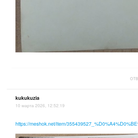
ОТ
kukukuzia
10 марта 2026, 12:52:19
https://meshok.net/item/355439527_%D0%A4%D0%BE