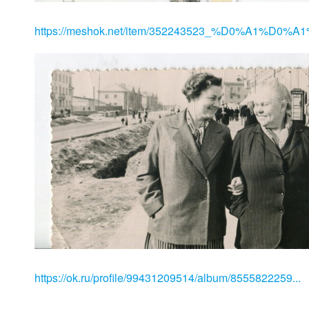
https://meshok.net/item/352243523_%D0%A1%D0%A1
https://ok.ru/profile/99431209514/album/8555822259...