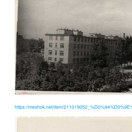
https://meshok.net/item/211019052_%D0%94%D0%9E