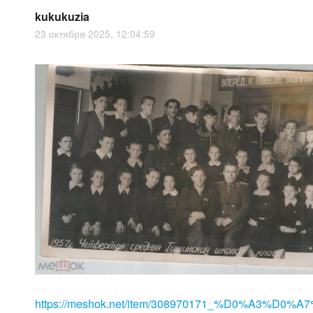
kukukuzia
23 октября 2025, 12:04:59
https://meshok.net/item/308970171_%D0%A3%D0%A7