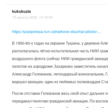
kukukuzia
15 августа 2025, 10:18:09
https://szaopressa.ru/v-zaharkove-obuchal-pilotov-...
В 1950-60-х годах на окраине Тушина, у деревни Ал
располагалась лётно-испытательная часть НИИ гра
воздушного флота (сейчас НИИ гражданской авиаци
пилотов на аэродроме Захарково заместитель нача
Александр Голованов, легендарный военачальник, 
маршал авиации, один из любимых полководцев Ста
После отставки Голованов весь свой опыт дальних 
передавал пилотам гражданской авиации. По восп