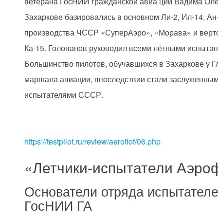
ветерана ГосНИИ гражданской авиа ции Вадима Оле
Захаркове базировались в основном Ли-2, Ил-14, Ан
производства ЧССР «СуперАэро», «Морава» и верт
Ка-15. Голованов руководил всеми лётными испыта
Большинство пилотов, обучавшихся в Захаркове у Г
маршала авиации, впоследствии стали заслуженным
испытателями СССР.
https://testpilot.ru/review/aeroflot/06.php
«Летчики-испытатели Аэро
Основатели отряда испытател
ГосНИИ ГА