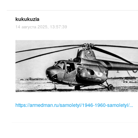
kukukuzia
14 августа 2025, 13:57:39
https://armedman.ru/samoletyi/1946-1960-samoletyi/...