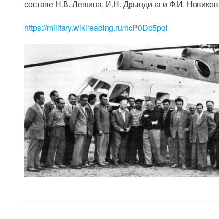
составе Н.В. Лешина, И.Н. Дрындина и Ф.И. Новиков
https://military.wikireading.ru/hcP0Do5pqi