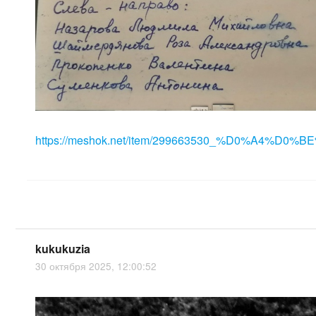
https://meshok.net/item/299663530_%D0%A4%D0%BE
kukukuzia
30 октября 2025, 12:00:52