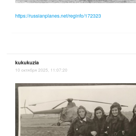
https://russianplanes.net/reginfo/172323
kukukuzia
10 октября 2025, 11:07:20