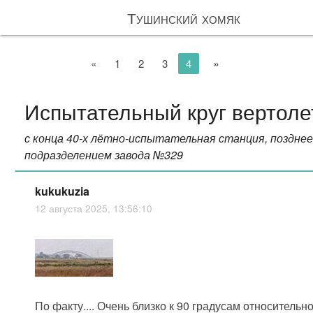
Тушинский хомяк
»
«
1
2
3
4
Испытательный круг вертоле
с конца 40-х лётно-испытательная станция, поздне
подразделением завода №329
kukukuzia
12 августа 2025, 13:56:10
По факту.... Очень близко к 90 градусам относительно