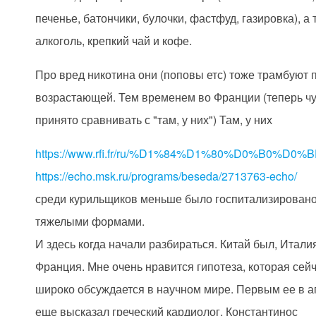
печенье, батончики, булочки, фастфуд, газировка), а
алкоголь, крепкий чай и кофе.
Про вред никотина они (поповы етс) тоже трамбуют 
возрастающей. Тем временем во Франции (теперь чу
принято сравнивать с "там, у них") Там, у них
https://www.rfi.fr/ru/%D1%84%D1%80%D0%B0%D0%
https://echo.msk.ru/programs/beseda/2713763-echo/
среди курильщиков меньше было госпитализировано
тяжелыми формами.
И здесь когда начали разбираться. Китай был, Итали
Франция. Мне очень нравится гипотеза, которая сей
широко обсуждается в научном мире. Первым ее в а
еще высказал греческий кардиолог, Константинос