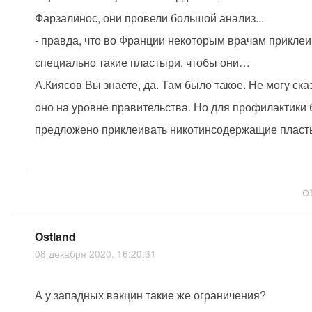
Фарзалинос, они провели большой анализ...
- правда, что во Франции некоторым врачам прикле
специально такие пластыри, чтобы они…
А.Киясов Вы знаете, да. Там было такое. Не могу сказ
оно на уровне правительства. Но для профилактики
предложено приклеивать никотинсодержащие пласт
О
Ostland
08 декабря 2020, 16:20:31
А у западных вакцин такие же ограничения?