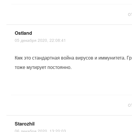
О
Ostland
05 декабря 2020, 22:08:41
Кмк это стандартная война вирусов и иммунитета. Г
тоже мутирует постоянно.
О
Starozhil
06 декабря 2020, 13:20:03