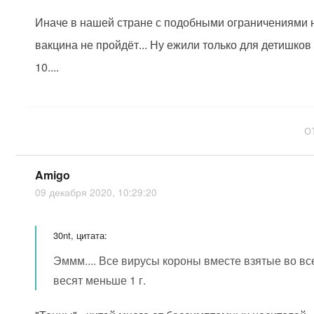
Иначе в нашей стране с подобными ограничениями 
вакцина не пройдёт... Ну ежили только для детишков 
10....
О
Amigo
09 декабря 2020, 10:29:20
30nt, цитата:
Эммм.... Все вирусы короны вместе взятые во в
весят меньше 1 г.