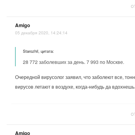
О
Amigo
05 декабря 2020, 14:24:14
Starozhil, цитата:
28 772 заболевших за день. 7 993 по Москве.
Очередной вирусолог заявил, что заболеют все, тон
вирусов летают в воздухе, когда-нибудь да вдохнешь
О
Amigo