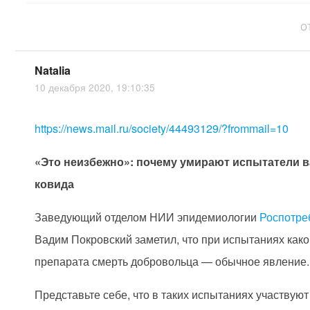
О
Natalia
10 декабря 2020, 19:10:35
https://news.mail.ru/society/44493129/?frommail=10
«Это неизбежно»: почему умирают испытатели в
ковида
Заведующий отделом НИИ эпидемиологии
Роспотре
Вадим Покровский заметил, что при испытаниях како
препарата смерть добровольца — обычное явление.
Представьте себе, что в таких испытаниях участвуют