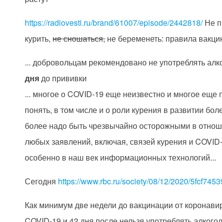
https://radiovesti.ru/brand/61007/episode/2442818/
Не п
курить,
не сношаться,
не беременеть: правила вакци
... добровольцам рекомендовано не употреблять алк
дня
до прививки
... многое о COVID-19 еще неизвестно и многое еще 
понять, в том числе и о роли курения в развитии бол
более надо быть чрезвычайно осторожными в отно
любых заявлений, включая, связей курения и COVID-
особенно в наш век информационных технологий...
Сегодня
https://www.rbc.ru/society/08/12/2020/5fcf7453
Как минимум две недели до вакцинации от коронави
COVID-19 и 42 дня после нельзя употреблять алкогол