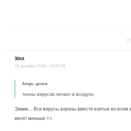
О
30nt
08 декабря 2020, 16:29:08
Amigo, цитата:
тонны вирусов летают в воздухе,
Эммм.... Все вирусы короны вместе взятые во всем 
весят меньше 1 г.