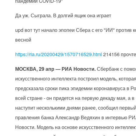
пандемии COVID-19"
Да уж. Сыграла. В долгий ящик она играет
upd вот тут начало эпопеи Сбера с его "ИИ" против 
весной
https://ria.ru/20200429/1570716529.html
214156
прочт
МОСКВА, 29 апр — РИА Новости.
Сбербанк с пом
искусственного интеллекта построил модель, котора
предсказала сроки пика эпидемии коронавируса в Ро
всей стране - он придется на первую декаду мая, а в
наступит несколькими днями ранее, сообщил первы
правления банка Александр Ведяхин в интервью Р
Новости. Модель на основе искусственного интеллект