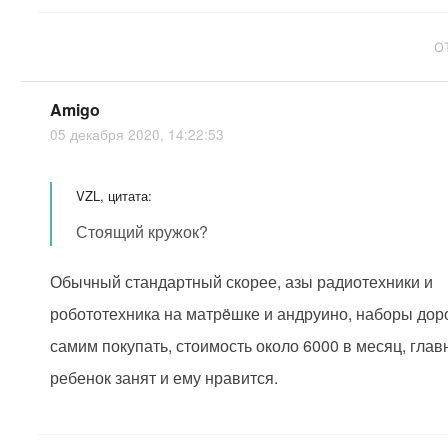
О
Amigo
05 декабря 2020, 14:22:53
VZL, цитата:
Стоящий кружок?
Обычный стандартный скорее, азы радиотехники и
робототехника на матрëшке и андруино, наборы дор
самим покупать, стоимость около 6000 в месяц, глав
ребенок занят и ему нравится.