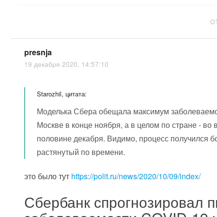
О
presnja
19 декабря 2020, 14:57:10
Starozhil, цитата:
Моделька Сбера обещала максимум заболеваемо
Москве в конце ноября, а в целом по стране - во 
половине декабря. Видимо, процесс получился б
растянутый по времени.
это было тут
https://polit.ru/news/2020/10/09/index/
Сбербанк спрогнозировал п