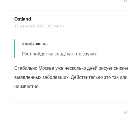
О
Ostland
17 декабря 2020, 09:44:46
presnja, цитата:
Рост пойдет на спад! как это звучит!
Стабильно Москва уже несколько дней рисует сниже
выявленных заболевших. Действительно это так или "
неизвестно.
О