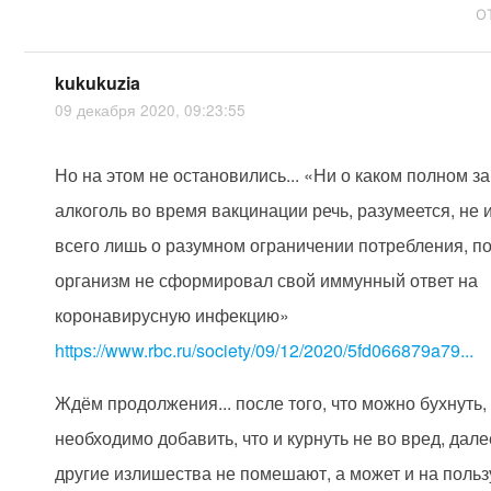
О
kukukuzia
09 декабря 2020, 09:23:55
Но на этом не остановились... «Ни о каком полном з
алкоголь во время вакцинации речь, разумеется, не и
всего лишь о разумном ограничении потребления, п
организм не сформировал свой иммунный ответ на
коронавирусную инфекцию»
https://www.rbc.ru/society/09/12/2020/5fd066879a79...
Ждём продолжения... после того, что можно бухнуть,
необходимо добавить, что и курнуть не во вред, дале
другие излишества не помешают, а может и на польз