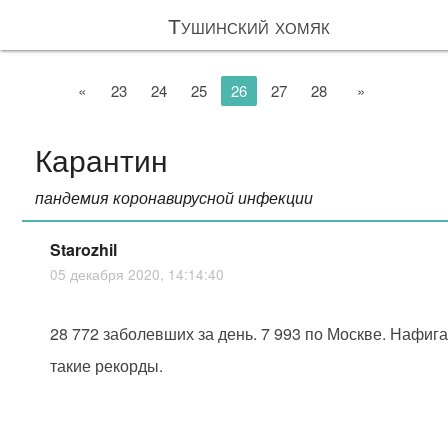
Тушинский хомяк
«
23
24
25
26
27
28
»
Карантин
пандемия коронавирусной инфекции
Starozhil
05 декабря 2020, 14:14:40
28 772 заболевших за день. 7 993 по Москве. Нафиг
такие рекорды.