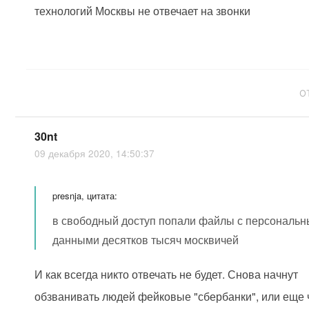
технологий Москвы не отвечает на звонки
О
30nt
09 декабря 2020, 14:50:37
presnja, цитата:
в свободный доступ попали файлы с персональ
данными десятков тысяч москвичей
И как всегда никто отвечать не будет. Снова начнут
обзванивать людей фейковые "сбербанки", или еще 