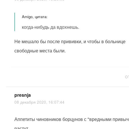
Amigo, цитата:
когда-нибудь да вдохнешь.
Не мешало бы после прививки, и чтобы в больнице
свободные места были.
О
presnja
08 декабря 2020, 16:07:44
Аппетиты чиновников борцунов с "вредными привыч
растут