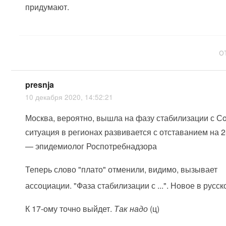
придумают.
О
presnja
10 декабря 2020, 14:52:21
Москва, вероятно, вышла на фазу стабилизации с Сo
ситуация в регионах развивается с отставанием на 2
— эпидемиолог Роспотребнадзора
Теперь слово "плато" отменили, видимо, вызывает
ассоциации. "Фаза стабилизации с ...". Новое в русс
К 17-ому точно выйдет.
Так надо
(ц)