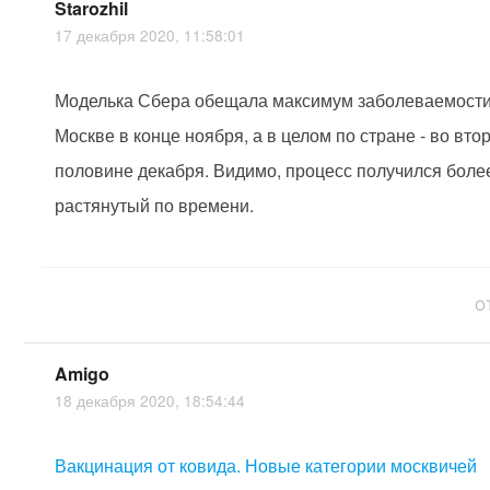
Starozhil
17 декабря 2020, 11:58:01
Моделька Сбера обещала максимум заболеваемости
Москве в конце ноября, а в целом по стране - во вто
половине декабря. Видимо, процесс получился боле
растянутый по времени.
О
Amigo
18 декабря 2020, 18:54:44
Вакцинация от ковида. Новые категории москвичей