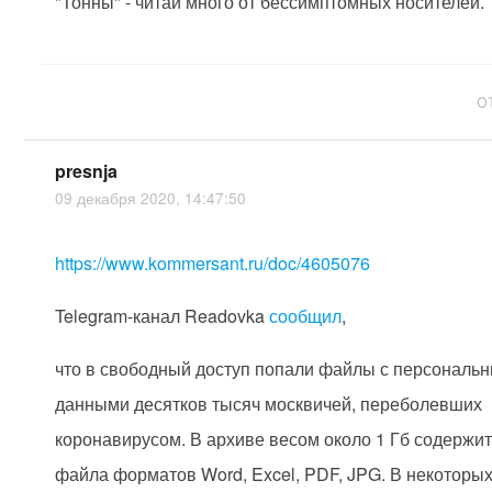
"Тонны" - читай много от бессимптомных носителей.
О
presnja
09 декабря 2020, 14:47:50
https://www.kommersant.ru/doc/4605076
Telegram-канал Readovka
сообщил
,
что в свободный доступ попали файлы с персональ
данными десятков тысяч москвичей, переболевших
коронавирусом. В архиве весом около 1 Гб содержит
файла форматов Word, Excel, PDF, JPG. В некоторы