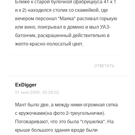
Ближе к старой булочной (фабрициуса 41 к 1
и к 2) находился столик со скамейкой, где
вечером персонал "Маяка" распивал горькую
или вино, поигрывал в домино и мыл УАЗ-
батончик, раскрашенный действительно в
желто-красно-полосатый цвет.
ОТВЕТИТЬ
ExDigger
01 мая 2006, 02:28:02
Мачт было две, а между ними-огромная сетка
с кружочками(на фото 2-треугольнички).
Поговаривают, что это была "глушилка". На
крыше большого здания вроде были