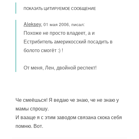
ПОКАЗАТЬ ЦИТИРУЕМОЕ СООБЩЕНИЕ
Aleksey
,
01 мая 2006, писал:
Похоже не просто владеет, а и
Естрибитель америкосский посадить в
болото смогёт :) !
От меня, Лен, двойной респект!
Че смеёшься! Я ведаю че знаю, че не знаю у
мамы спрошу.
И вааще я с этим заводом связана скока себя
помню. Вот.