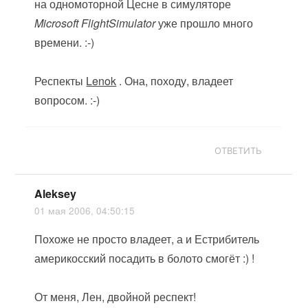
на одномоторной Цесне в симуляторе
Microsoft FlightSimulator
уже прошло много
времени. :-)
Респекты
Lenok
. Она, походу, владеет
вопросом. :-)
ОТВЕТИТЬ
Aleksey
01 мая 2006, 04:50:15
Похоже не просто владеет, а и Естрибитель
америкосский посадить в болото смогёт :) !
От меня, Лен, двойной респект!