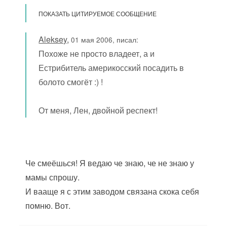
ПОКАЗАТЬ ЦИТИРУЕМОЕ СООБЩЕНИЕ
Aleksey
,
01 мая 2006, писал:
Похоже не просто владеет, а и
Естрибитель америкосский посадить в
болото смогёт :) !
От меня, Лен, двойной респект!
Че смеёшься! Я ведаю че знаю, че не знаю у
мамы спрошу.
И вааще я с этим заводом связана скока себя
помню. Вот.