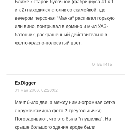
Ближе к старой булочной (фабрициуса 41 к 1
и к 2) находился столик со скамейкой, где
вечером персонал "Маяка" распивал горькую
или вино, поигрывал в домино и мыл УАЗ-
батончик, раскрашенный действительно в
желто-красно-полосатый цвет.
ОТВЕТИТЬ
ExDigger
01 мая 2006, 02:28:02
Мачт было две, а между ними-огромная сетка
с кружочками(на фото 2-треугольнички).
Поговаривают, что это была "глушилка". На
крыше большого здания вроде были