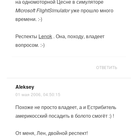
на одномоторной Цесне в симуляторе
Microsoft FlightSimulator
уже прошло много
времени. :-)
Респекты
Lenok
. Она, походу, владеет
вопросом. :-)
ОТВЕТИТЬ
Aleksey
01 мая 2006, 04:50:15
Похоже не просто владеет, а и Естрибитель
америкосский посадить в болото смогёт :) !
От меня, Лен, двойной респект!