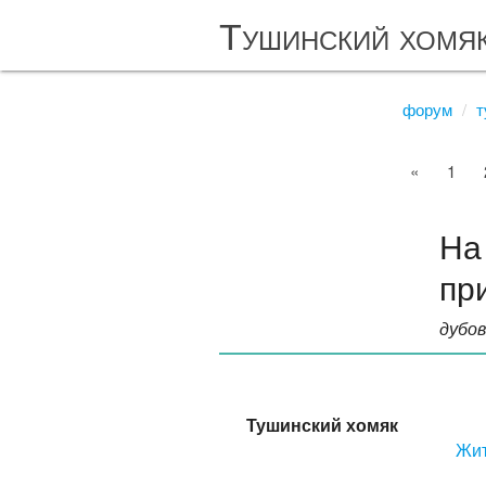
Тушинский хомя
форум
т
«
1
На
пр
дубо
Тушинский хомяк
Жит