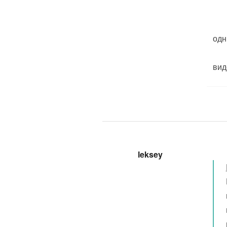
одн
виде
leksey