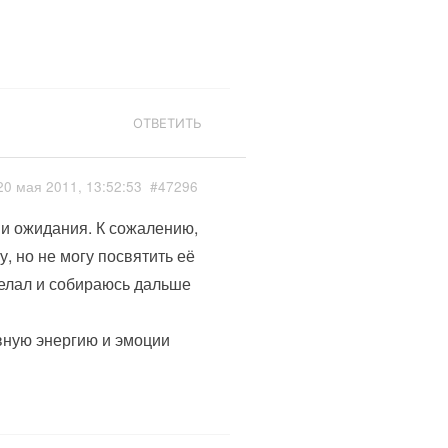
ОТВЕТИТЬ
20 мая 2011, 13:52:53
#47296
ши ожидания. К сожалению,
, но не могу посвятить её
сделал и собираюсь дальше
вную энергию и эмоции