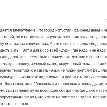
дается впечатление, что город «спустил» районам деньги н
риторий, но в нагрузку «прицепом» заставил закупить дорож
му не в малых количествах. А эти в свою очередь «бедненьк
мастырить». Вот и давай со всей «дури» где надо и не надо
ткой дорожки в несметных количествах, детские и спортив
ольшую рощицу, зеленый оазис, окруженный «спальными»
ерную территорию назвать «язык не поднимается») решили
культурный комплекс под открытым небом с многочисленн
кетбольными, волейбольными и теннисными площадками, за
ну, выставленному на всеобщее обозрение, где даже несв
ооруженным глазом, что что-то не так с масштабом, полное
ствительностью.