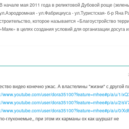
В начале мая 2011 года в реликтовой Дубовой роще (зеле
ул.Аэродромная - ул.Фабрициуса - ул.Туристская- б-р Яна Р
строительство, которое называется «Благоустройство терр
«Маяк» в целях создания условий для организации досуга и
ество видео конечно ужас. А властелины "жизни" с другой п
p://www.youtube.com/user/dora35100?feature=mhee#p/a/u/1/
p://www.youtube.com/user/dora35100?feature=mhee#p/a/u/2/sV
p://www.youtube.com/user/dora35100?feature=mhee#p/a/u/0/X
по-глухонемые,, при этом их карманы ох как шуршат не