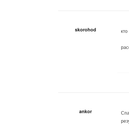
skorohod
кто
рас
ankor
Спа
рез