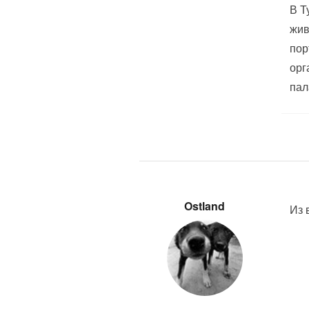
В Т
жив
пор
орг
пал
Ostland
Из 