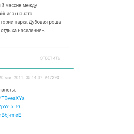
ный массив между
айниса) начато
итории парка Дубовая роща
 отдыха населения».
ОТВЕТИТЬ
20 мая 2011, 05:14:37
#47290
ланеты.
xQ7TBveaXYs
7pYe-x_f0
dhBbj-rmeE