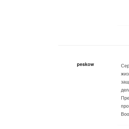
peskow
Се
жиз
защ
дел
Пре
про
Воо