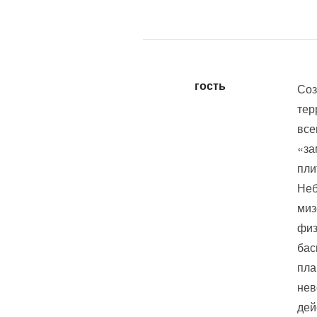
гость
Соз
тер
все
«за
пли
Неб
миз
физ
бас
пла
нев
дей