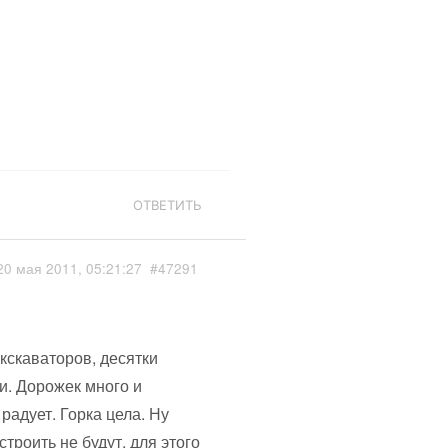
ОТВЕТИТЬ
20 мая 2011, 05:21:27
#47291
кскаваторов, десятки
и. Дорожек много и
радует. Горка цела. Ну
троить не будут, для этого