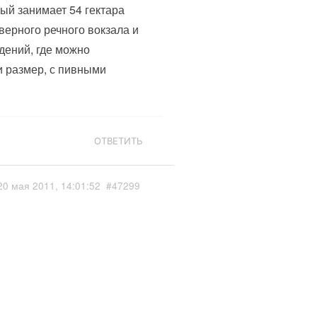
ый занимает 54 гектара
ерного речного вокзала и
дений, где можно
и размер, с пивными
ОТВЕТИТЬ
20 мая 2011, 14:01:52
#47299