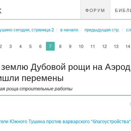
к
форум
библ
ушино сегодня, страница 2
в начало
предыдущая стр.
сл
2
3
4
5
6
7
8
9
10
11
12
13
14
 землю Дубовой рощи на Аэрод
ишли перемены
вая роща строительные работы
ели Южного Тушина против варварского "благоустройства