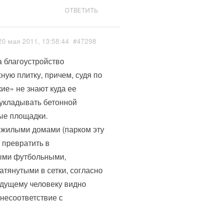
ОТВЕТИТЬ
20 мая 2011, 13:58:44
#47298
а благоустройство
ную плитку, причем, судя по
ие» не знают куда ее
 укладывать бетонной
ные площадки.
 жилыми домами (парком эту
 превратить в
ыми футбольными,
тянутыми в сетки, согласно
едущему человеку видно
 несоответствие с