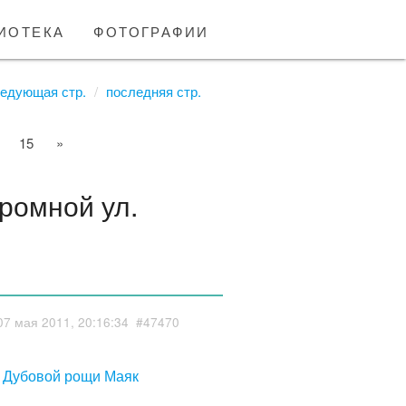
иотека
фотографии
едующая стр.
последняя стр.
15
»
ромной ул.
07 мая 2011, 20:16:34
#47470
" Дубовой рощи Маяк