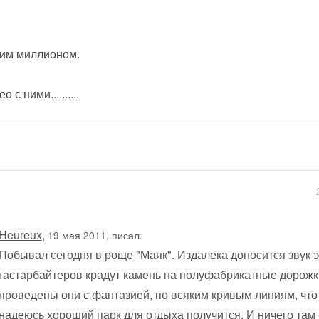
им миллионом.
о с ними..........
Heureux
,
19 мая 2011, писал:
Побывал сегодня в роще "Маяк". Издалека доносится звук э
гастарбайтеров крадут камень на полуфабрикатные дорожк
проведены они с фантазией, по всяким кривым линиям, что 
надеюсь хороший парк для отдыха получится. И ничего там с