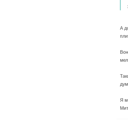
А д
пли
Вон
мел
Так
дум
Я м
Мит