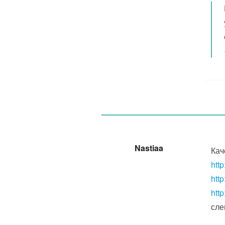
Nastiaa
Кач
htt
htt
htt
сле