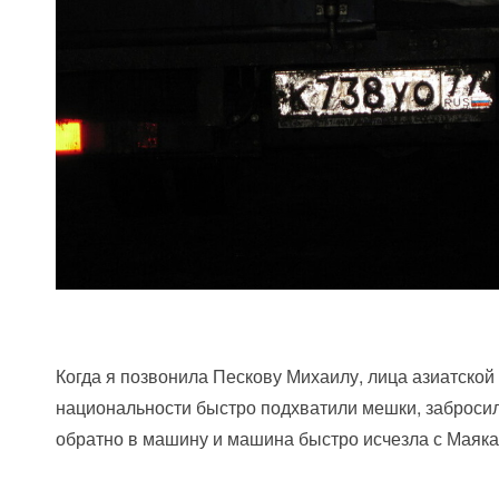
Когда я позвонила Пескову Михаилу, лица азиатской
национальности быстро подхватили мешки, заброси
обратно в машину и машина быстро исчезла с Маяка