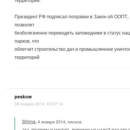
территорий.
Президент РФ подписал поправки в Закон об ООПТ,
позволят
безболезненно переводить заповедники в статус на
парков, что
облегчит строительство дач и промышленное уничт
территорий
peskow
06 января 2014, 00:57:14
Shima
,
4 января 2014, писала:
ага, поэтому и чистить дорожки не надо
? раз это