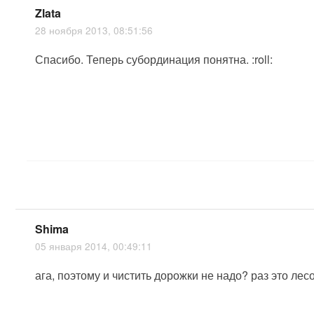
Zlata
28 ноября 2013, 08:51:56
Спасибо. Теперь субординация понятна. :roll:
Shima
05 января 2014, 00:49:11
ага, поэтому и чистить дорожки не надо
? раз это лес