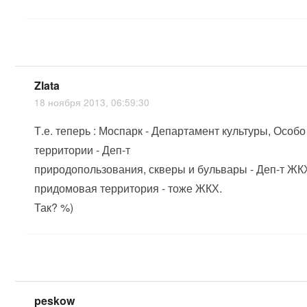
Zlata
18 ноября 2013, 06:59:30
Т.е. теперь : Моспарк - Департамент культуры, Осо
территории - Деп-т
природопользования, скверы и бульвары - Деп-т ЖК
придомовая территория - тоже ЖКХ.
Так? %)
peskow