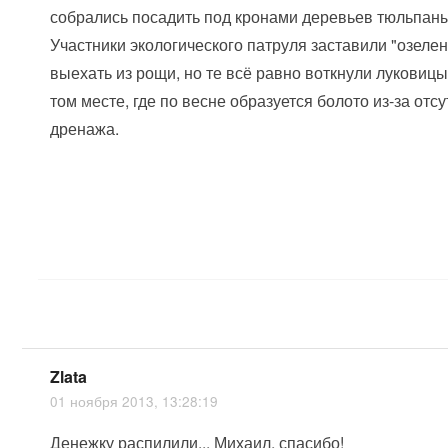
собрались посадить под кронами деревьев тюльпан
Участники экологического патруля заставили "озеле
выехать из рощи, но те всё равно воткнули луковицы
том месте, где по весне образуется болото из-за отс
дренажа.
Zlata
01 ноября 2013, 13:28:19
Денежку распилили... Михаил, спасибо!