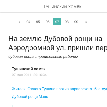
Тушинский хомяк
«
94
95
96
97
98
99
»
На землю Дубовой рощи на
Аэродромной ул. пришли пе
дубовая роща строительные работы
Тушинский хомяк
07 мая 2011, 20:16:34
Жители Южного Тушина против варварского "благоу
Дубовой рощи Маяк