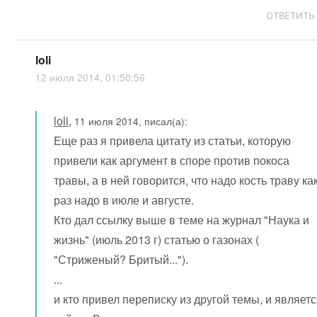
ОТВЕТИТЬ
loli
12 июля 2014, 01:50:56
loli
,
11 июля 2014, писал(а):
Еще раз я привела цитату из статьи, которую
привели как аргумент в споре против покоса
травы, а в ней говорится, что надо кость траву ка
раз надо в июле и августе.
Кто дал ссылку выше в теме на журнал "Наука и
жизнь" (июль 2013 г) статью о газонах (
"Стриженый? Бритый...").
...
и кто привел переписку из другой темы, и являет