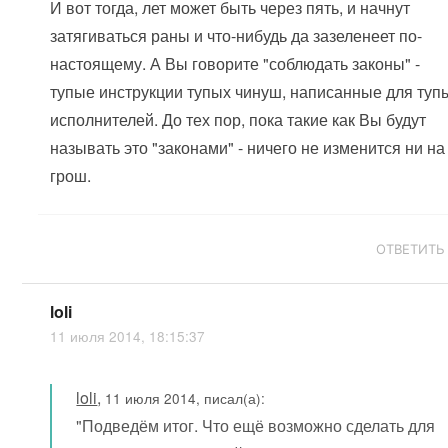
И вот тогда, лет может быть через пять, и начнут
затягиваться раны и что-нибудь да зазеленеет по-
настоящему. А Вы говорите "соблюдать законы" -
тупые инструкции тупых чинуш, написанные для туп
исполнителей. До тех пор, пока такие как Вы будут
называть это "законами" - ничего не изменится ни на
грош.
ОТВЕТИТЬ
loli
11 июля 2014, 18:15:37
loli
,
11 июля 2014, писал(а):
"Подведём итог. Что ещё возможно сделать для