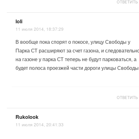
ОТВЕТИТЬ
loli
11 июля 2014, 18:37:29
В вообще пока спорят о покосе, улицу Свободы у
Парка СТ расширяют за счет газона, и следовательн
на газоне у парка СТ теперь не будут парковаться, а
будет полоса проезжей части дороги улицы Свободы
ОТВЕТИТЬ
Rukolook
11 июля 2014, 20:41:33