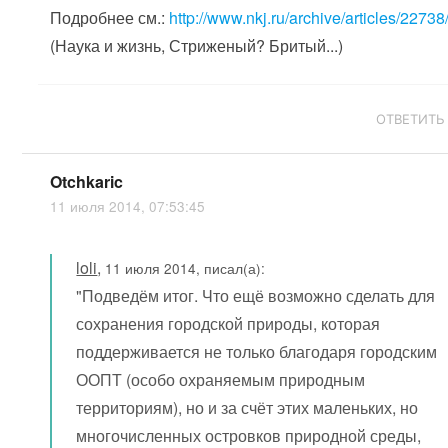
Подробнее см.:
http://www.nkj.ru/archive/articles/22738
(Наука и жизнь, Стриженый? Бритый...)
ОТВЕТИТЬ
Otchkaric
11 июля 2014, 07:53:45
loli
,
11 июля 2014, писал(а):
"Подведём итог. Что ещё возможно сделать для
сохранения городской природы, которая
поддерживается не только благодаря городским
ООПТ (особо охраняемым природным
территориям), но и за счёт этих маленьких, но
многочисленных островков природной среды,