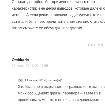
Спорьте достойно, без применения личностных
характеристик и не делая выводов, которые далеки 
истины. А если решили закончить, дискуссию, то и не
вступали бы в нее, прочитайте внимательно статью, 
потом сможете ее обсуждать предметно
ОТВЕТИТЬ
Otchkaric
12 июля 2014, 02:41:55
loli
,
11 июля 2014, писал(а):
Это Вы, а не я вырываете из разных контекстов в
моих сообщениях фразы переворачиваете их и
приписывать мне то, я не писала и дописываете