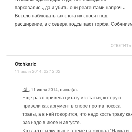
парковались, да и убиты они реагентами напрочь.
Весело наблюдать как с юга их сносят под
расширение, а с севера подсыпают торфа. Собянизм
ОТВЕТИТЬ
Otchkaric
11 июля 2014, 22:12:02
loli
,
11 июля 2014, писал(а):
Еще раз я привела цитату из статьи, которую
привели как аргумент в споре против покоса
травы, а в ней говорится, что надо кость траву ка
раз надо в июле и августе.
Кто дал ссылку выше в теме на журнал "Наука и