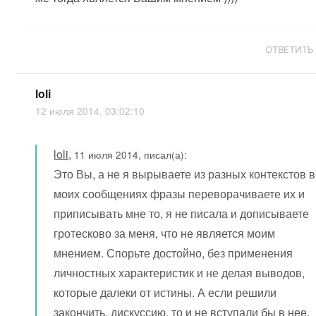
ОТВЕТИТЬ
loli
12 июля 2014, 03:02:10
loli
,
11 июля 2014, писал(а):
Это Вы, а не я вырываете из разных контекстов в
моих сообщениях фразы переворачиваете их и
приписывать мне то, я не писала и дописываете
гротесково за меня, что не является моим
мнением. Спорьте достойно, без применения
личностных характеристик и не делая выводов,
которые далеки от истины. А если решили
закончить, дискуссию, то и не вступали бы в нее,