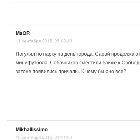
MaOR
11 сентября 2015, 05:03:43
Погулял по парку на день города. Сарай продолжают
минифутбола. Собачников сместили ближе к Свободе 
затоне появились причалы. К чему бы оно все?
Mikhailissimo
16 сентября 2015, 01:11:04