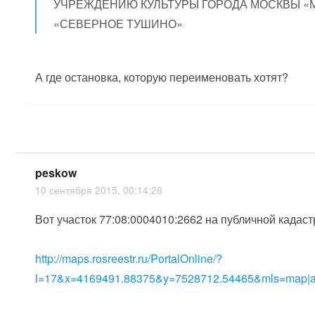
УЧРЕЖДЕНИЮ КУЛЬТУРЫ ГОРОДА МОСКВЫ «
«СЕВЕРНОЕ ТУШИНО»
А где остановка, которую переименовать хотят?
peskow
10 сентября 2015, 00:14:26
Вот участок 77:08:0004010:2662 на публичной кадас
http://maps.rosreestr.ru/PortalOnline/?
l=17&x=4169491.88375&y=7528712.54465&mls=map|a