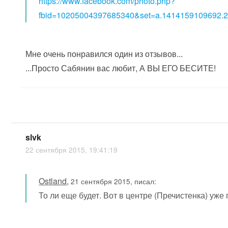
https://www.facebook.com/photo.php?
fbid=10205004397685340&set=a.1414159109692.2
Мне очень понравился один из отзывов...
...Просто Сабянин вас любит, А ВЫ ЕГО БЕСИТЕ
!
slvk
22 сентября 2015, 19:41:19
Ostland
,
21 сентября 2015, писал:
То ли еще будет. Вот в центре (Пречистенка) уже