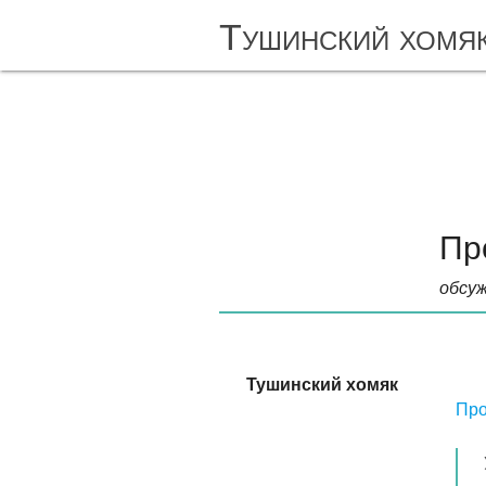
Тушинский хомя
Пр
обсуж
Тушинский хомяк
Про