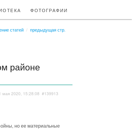
иотека
фотографии
ение статей
предыдущая стр.
ом районе
1 мая 2020, 15:28:08
#139913
 войны, но ее материальные