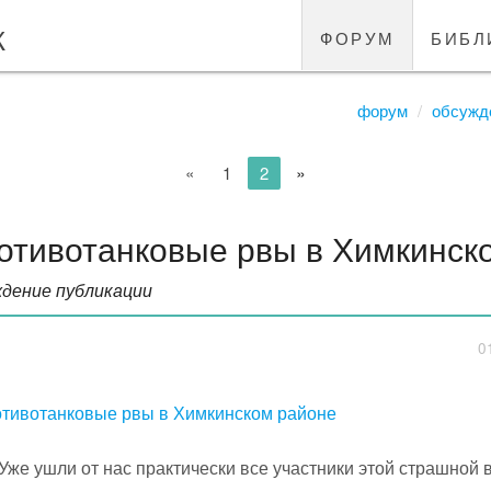
к
форум
библ
форум
обсужд
»
«
1
2
отивотанковые рвы в Химкинск
дение публикации
0
тивотанковые рвы в Химкинском районе
Уже ушли от нас практически все участники этой страшной