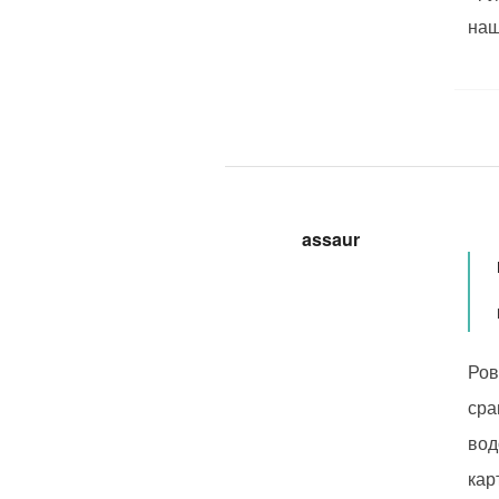
наш
assaur
Ров
сра
вод
кар