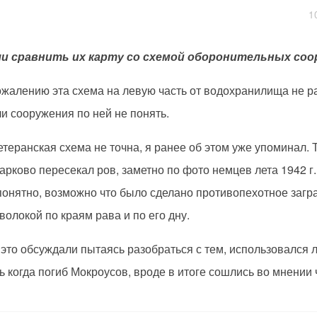
1
и сравнить их карту со схемой оборонительных со
ожалению эта схема на левую часть от водохранилища не р
и сооружения по ней не понять.
етеранская схема не точна, я ранее об этом уже упоминал. Т
арково пересекал ров, заметно по фото немцев лета 1942 г.
понятно, возможно что было сделано противопехотное загр
волокой по краям рава и по его дну.
это обсуждали пытаясь разобраться с тем, использовался 
ь когда погиб Мокроусов, вроде в итоге сошлись во мнении 