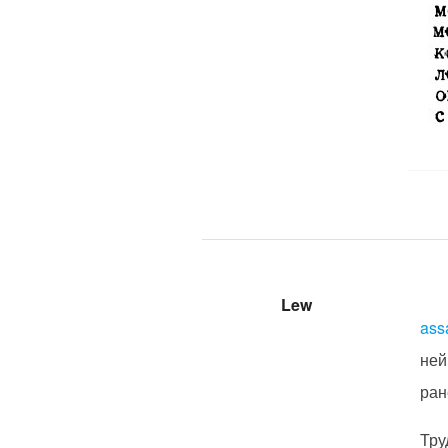
Lew
ass
ней
ран
Тру