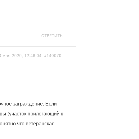
ОТВЕТИТЬ
0 мая 2020, 12:46:04
#140070
очное заграждение. Если
вы (участок прилегающий к
онятно что ветеранская