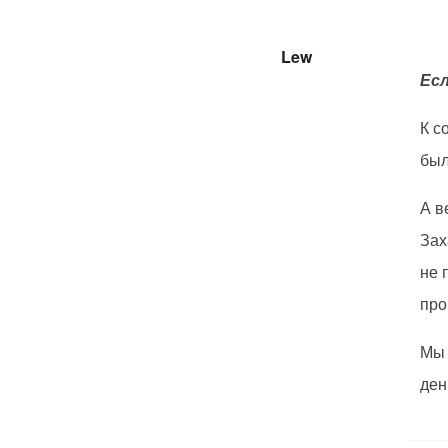
Lew
Есл
К с
был
А в
Зах
не 
про
Мы 
ден