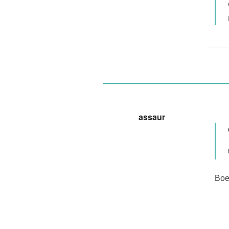
assaur
Вое