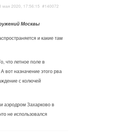
0 мая 2020, 17:56:15
#140072
оружений Москвы
аспространяется и какие там
о, что летное поле в
 А вот назначение этого рва
аждение с колючей
ли аэродром Захарково в
что не использовался