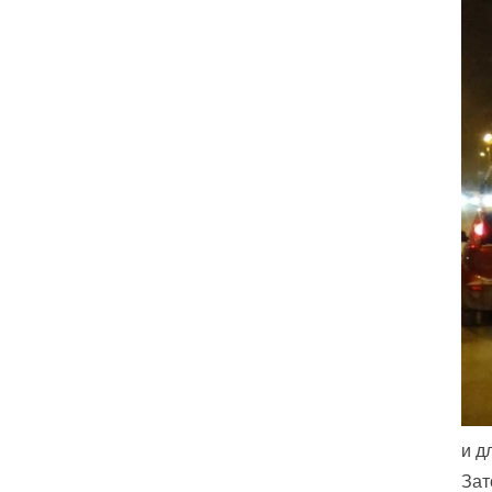
и д
Зат