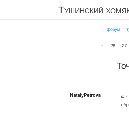
Тушинский хомя
форум
т
«
26
27
То
NatalyPetrova
как
обр