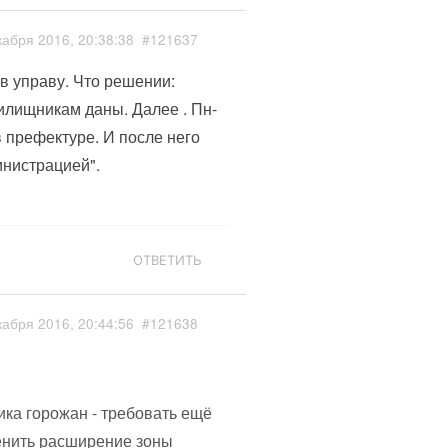
кабря 2016, 20:38:38
#121637
в управу. Что решении:
жилищникам даны. Далее . Пн-
 префектуре. И после него
нистрацией".
ОТВЕТИТЬ
кабря 2016, 20:44:56
#121638
ика горожан - требовать ещё
менить расширение зоны