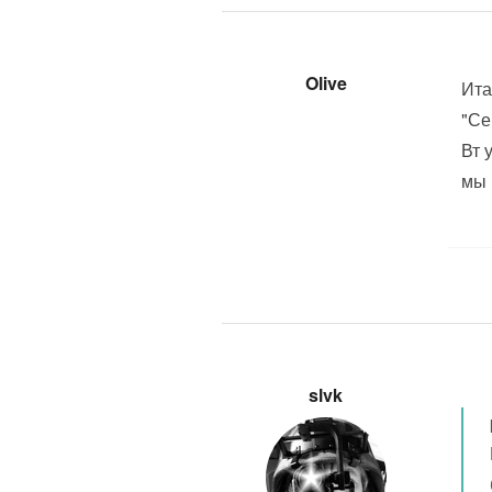
Olive
Ита
"Се
Вт 
мы 
slvk