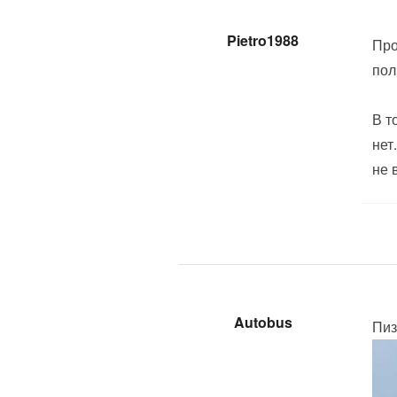
Pietro1988
Про
пол
В т
нет
не 
Autobus
Пиз*