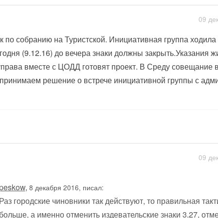
09 де
к по собранию на Туристской. Инициативная группа ходила 
годня (9.12.16) до вечера знаки должны закрыть.Указания 
управа вместе с ЦОДД готовят проект. В Среду совещание в
принимаем решение о встрече инициативной группы с адми
09 де
peskow
,
8 декабря 2016, писал:
Раз городские чиновники так действуют, то правильная такт
больше, а именно отменить издевательские знаки 3.27, от