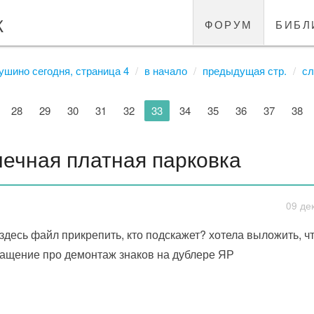
к
форум
библ
ушино сегодня, страница 4
в начало
предыдущая стр.
сл
28
29
30
31
32
33
34
35
36
37
38
чечная платная парковка
09 де
 здесь файл прикрепить, кто подскажет? хотела выложить, 
ащение про демонтаж знаков на дублере ЯР