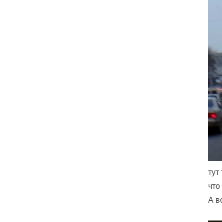
тут
что
А в