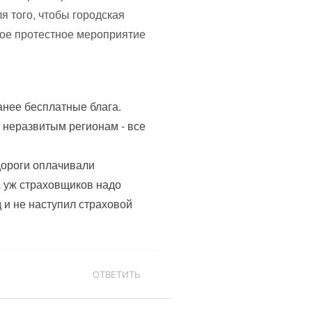
ля того, чтобы городская
вое протестное мероприятие
анее бесплатные блага.
 неразвитым регионам - все
 дороги оплачивали
А уж страховщиков надо
д и не наступил страховой
ОТВЕТИТЬ