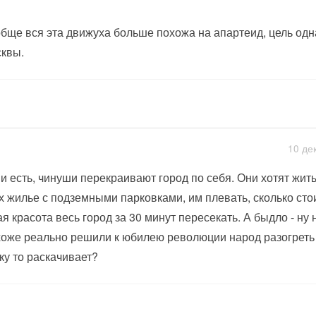
бще вся эта движуха больше похожа на апартеид, цель одн
квы.
10 де
 и есть, чинуши перекраивают город по себя. Они хотят жить 
х жилье с подземными парковками, им плевать, сколько сто
ая красота весь город за 30 минут пересекать. А быдло - ну
оже реально решили к юбилею революции народ разогреть х
ку то раскачивает?