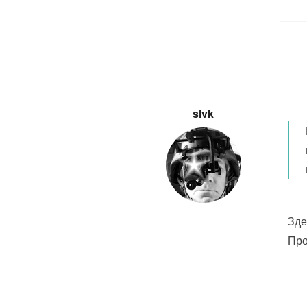
slvk
Зде
Про