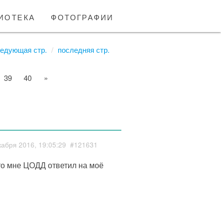
иотека
фотографии
едующая стр.
последняя стр.
39
40
»
кабря 2016, 19:05:29
#121631
что мне ЦОДД ответил на моё