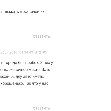
а - выжать москвичей их
ОТВЕТИТЬ
кабря 2016, 04:34:49
#121651
в городе без пробок. У них у
ит парковочное место. Зато
 нехай быдлу авто иметь.
орошенько. Так что у нас
ОТВЕТИТЬ