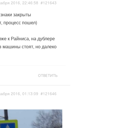
кабря 2016, 22:46:58
#121643
 знаки закрыты
, процесс пошел)
иже к Райниса, на дублере
в машины стоят, но далеко
ОТВЕТИТЬ
кабря 2016, 01:13:09
#121646