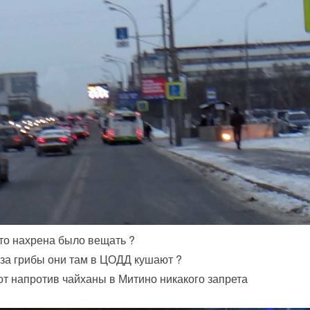
 то нахрена было вещать ?
 за грибы они там в ЦОДД кушают ?
от напротив чайханы в Митино никакого запрета