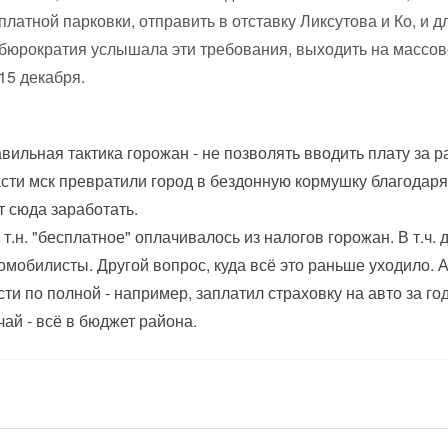
платной парковки, отправить в отставку Ликсутова и Ко, и д
бюрократия услышала эти требования, выходить на массо
15 декабря.
вильная тактика горожан - не позволять вводить плату за р
сти мск превратили город в бездонную кормушку благодаря
т сюда заработать.
 т.н. "бесплатное" оплачивалось из налогов горожан. В т.ч.
омобилисты. Другой вопрос, куда всё это раньше уходило. 
сти по полной - например, заплатил страховку на авто за го
чай - всё в бюджет района.