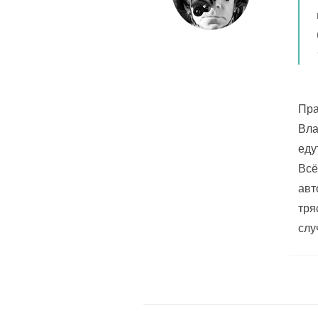
Пра
Вла
еду
Всё
авт
тря
слу