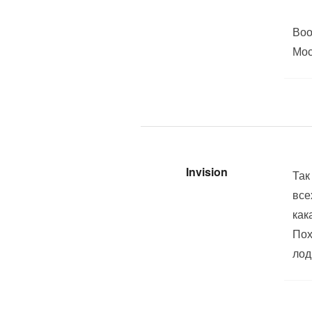
Воо
Мос
Invision
Так
все
как
Пох
лод