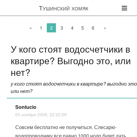
Тушинский хомяк
«
1
2
3
4
5
6
»
У кого стоят водосчетчики в
квартире? Выгодно это, или
нет?
у кого стоят водосчетчики в квартире? выгодно это
или нет?
Sontucio
03 ноября 2009, 22:22:09
Совсем бесплатно не получиться. Слесарю-
водопроводчику все равно 1000 нодо будет дать,