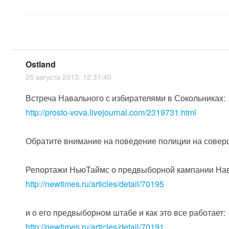
Ostland
26 августа 2013, 12:31:40
Встреча Навального с избирателями в Сокольниках:
http://prosto-vova.livejournal.com/2319731.html
Обратите внимание на поведение полиции на соверш
Репортажи НьюТаймс о предвыборной кампании Нав
http://newtimes.ru/articles/detail/70195
и о его предвыборном штабе и как это все работает:
http://newtimes.ru/articles/detail/70191