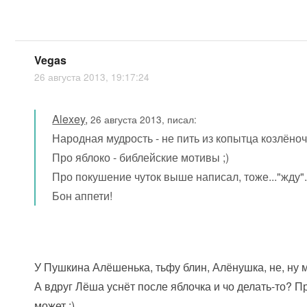
Vegas
26 августа 2013, 19:17:24
Alexey
,
26 августа 2013, писал:
Народная мудрость - не пить из копытца козлёно
Про яблоко - библейские мотивы ;)
Про покушение чуток выше написал, тоже..."жду"
Бон аппети!
У Пушкина Алёшенька, тьфу блин, Алёнушка, не, ну м
А вдруг Лёша уснёт после яблочка и чо делать-то? П
может :)