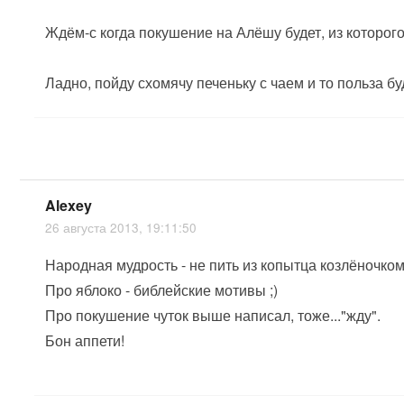
Ждём-с когда покушение на Алёшу будет, из которо
Ладно, пойду схомячу печеньку с чаем и то польза буд
Alexey
26 августа 2013, 19:11:50
Народная мудрость - не пить из копытца козлёночко
Про яблоко - библейские мотивы ;)
Про покушение чуток выше написал, тоже..."жду".
Бон аппети!