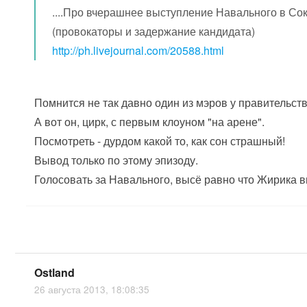
....Про вчерашнее выступление Навального в Со
(провокаторы и задержание кандидата)
http://ph.livejournal.com/20588.html
Помнится не так давно один из мэров у правительств
А вот он, цирк, с первым клоуном "на арене".
Посмотреть - дурдом какой то, как сон страшный!
Вывод только по этому эпизоду.
Голосовать за Навального, высё равно что Жирика 
Ostland
26 августа 2013, 18:08:35