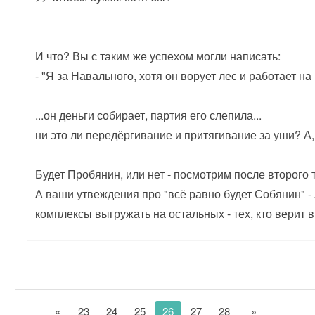
И что? Вы с таким же успехом могли написать:
- "Я за Навального, хотя он ворует лес и работает на
...он деньги собирает, партия его слепила...
ни это ли передёргивание и притягивание за уши? А,
Будет Пробянин, или нет - посмотрим после второго 
А ваши утвеждения про "всё равно будет Собянин" - э
комплексы выгружать на остальных - тех, кто верит 
«
23
24
25
26
27
28
»