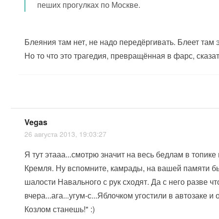
пеших прогулках по Москве.
Блеяния там нет, не надо передёргивать. Блеет там э
Но то что это трагедия, превращённая в фарс, сказа
Vegas
26 августа 2013, 19:03:27
Я тут этааа...смотрю значит на весь бедлам в топике
Кремля. Ну вспомните, камрады, на вашей памяти б
шалости Навального с рук сходят. Да с него разве чт
вчера...ага...угум-с...Яблочком угостили в автозаке 
Козлом станешь!" :)