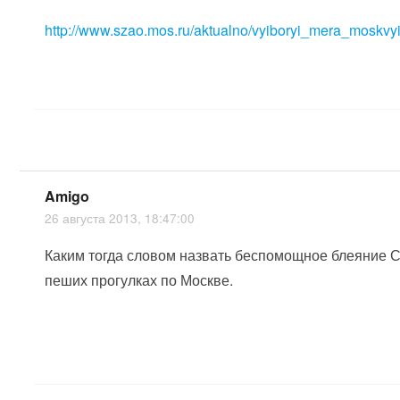
http://www.szao.mos.ru/aktualno/vyiboryi_mera_moskvy
Amigo
26 августа 2013, 18:47:00
Каким тогда словом назвать беспомощное блеяние С
пеших прогулках по Москве.