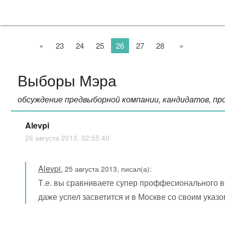
«
23
24
25
26
27
28
»
Выборы Мэра
обсуждение предвыборной компании, кандидатов, пр
Alevpi
26 августа 2013, 02:55:40
Alevpi
,
25 августа 2013, писал(а):
Т.е. вы сравниваете супер проффесионального в
даже успел засветится и в Москве со своим указ