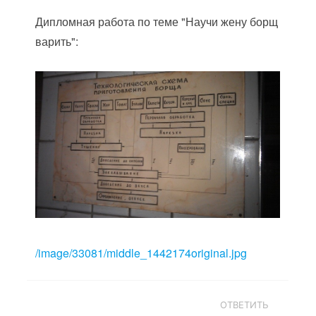
Дипломная работа по теме "Научи жену борщ
варить":
/image/33081/middle_1442174original.jpg
ОТВЕТИТЬ