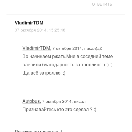
ОТВЕТИТЬ
VladimirTDM
07 октября 2014, 15:25:48
VladimirTDM
,
7 октября 2014, писал(а):
Во начинаем ржать.Мне в соседней теме
влепили благодарность за троллинг :) :) :)
Ща всё затроллю. ;)
Autobus
,
7 октября 2014, писал:
Признавайтесь кто это сделал ? :)
Русские не сдаются :)