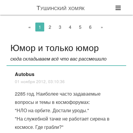
Тушинский хомяк
«
1
2
3
4
5
6
»
Юмор и только юмор
сюда складываем всё что вас рассмешило
Autobus
01 ноября 2012, 03:10:36
2285 год. Наиболее часто задаваемые
вопросы и темы в космофорумах:
"НЛО на орбите. Достали уроды."
"На служебной тачке не работает сирена в
космосе. Где грабли?"