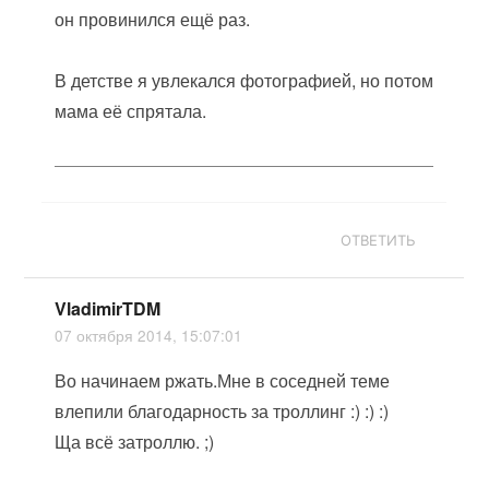
он провинился ещё раз.
В детстве я увлекался фотографией, но потом
мама её спрятала.
ОТВЕТИТЬ
VladimirTDM
07 октября 2014, 15:07:01
Во начинаем ржать.Мне в соседней теме
влепили благодарность за троллинг :) :) :)
Ща всё затроллю. ;)