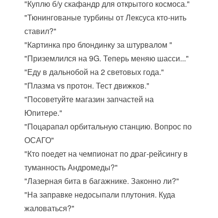
"Куплю б/у скафандр для открытого космоса."
"Тюнингованые турбины от Лексуса кто-нить
ставил?"
"Картинка про блондинку за штурвалом "
"Приземлился на 9G. Теперь меняю шасси..."
"Еду в дальнобой на 2 световых года."
"Плазма vs протон. Тест движков."
"Посоветуйте магазин запчастей на
Юпитере."
"Поцарапал орбитальную станцию. Вопрос по
ОСАГО"
"Кто поедет на чемпионат по драг-рейсингу в
туманность Андромеды?"
"Лазерная бита в багажнике. Законно ли?"
"На заправке недосыпали плутония. Куда
жаловаться?"