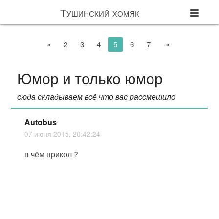
Тушинский хомяк
«
2
3
4
5
6
7
»
Юмор и только юмор
сюда складываем всё что вас рассмешило
Autobus
07 июня 2015, 20:42:24
в чём прикол ?