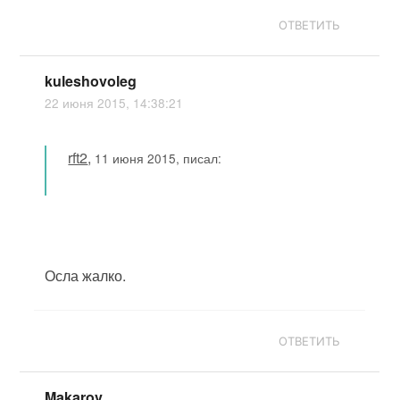
ОТВЕТИТЬ
kuleshovoleg
22 июня 2015, 14:38:21
rft2
,
11 июня 2015, писал:
Осла жалко.
ОТВЕТИТЬ
Makarov