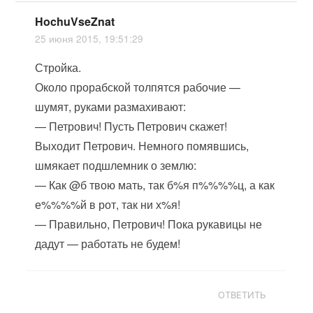
HochuVseZnat
25 июня 2015, 19:51:29
Стройка.
Около прорабской толпятся рабочие —
шумят, руками размахивают:
— Петрович! Пусть Петрович скажет!
Выходит Петрович. Немного помявшись,
шмякает подшлемник о землю:
— Как @б твою мать, так б%я п%%%%ц, а как
е%%%%й в рот, так ни х%я!
— Правильно, Петрович! Пока рукавицы не
дадут — работать не будем!
ОТВЕТИТЬ